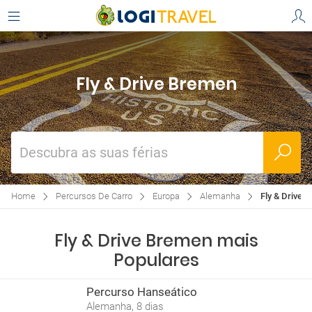
Fly & Drive Bremen
Descubra as suas férias
Home
Percursos De Carro
Europa
Alemanha
Fly & Drive 
Fly & Drive Bremen mais
Populares
Percurso Hanseático
Alemanha, 8 dias