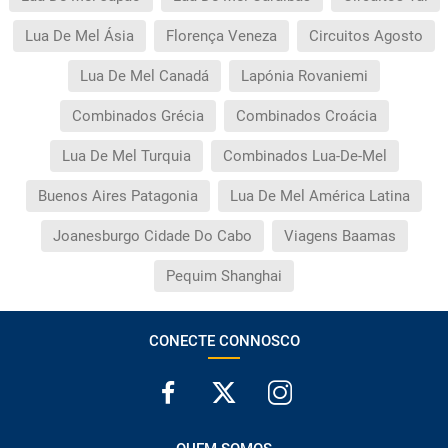
Lua De Mel Ásia
Florença Veneza
Circuitos Agosto
Lua De Mel Canadá
Lapónia Rovaniemi
Combinados Grécia
Combinados Croácia
Lua De Mel Turquia
Combinados Lua-De-Mel
Buenos Aires Patagonia
Lua De Mel América Latina
Joanesburgo Cidade Do Cabo
Viagens Baamas
Pequim Shanghai
CONECTE CONNOSCO