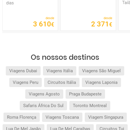
Tail
dias
desde
desde
3
610
2
371
€
€
Os nossos destinos
Viagens Dubai
Viagens Itália
Viagens São Miguel
Viagens Peru
Circuitos Itália
Viagens Laponia
Viagens Agosto
Praga Budapeste
Safaris África Do Sul
Toronto Montreal
Roma Florença
Viagens Toscana
Viagem Singapura
Lua De Mel Japão
Lua De Mel Caraíbas
Circuitos Tui