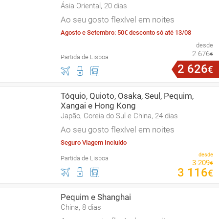
Ásia Oriental, 20 dias
Ao seu gosto flexível em noites
Agosto e Setembro: 50€ desconto só até 13/08
desde
2
676
€
Partida de Lisboa
2
626
€
Tóquio, Quioto, Osaka, Seul, Pequim,
Xangai e Hong Kong
Japão, Coreia do Sul e China, 24 dias
Ao seu gosto flexível em noites
Seguro Viagem Incluído
desde
Partida de Lisboa
3
209
€
3
116
€
Pequim e Shanghai
China, 8 dias