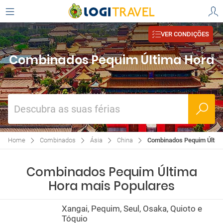
VER CONDIÇÕES
Combinados Pequim Última Hora
Descubra as suas férias
Home
Combinados
Ásia
China
Combinados Pequim Últim
Combinados Pequim Última
Hora mais Populares
Xangai, Pequim, Seul, Osaka, Quioto e
Tóquio