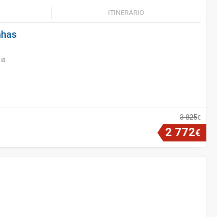
ITINERÁRIO
nhas
ia
3
825
€
2
772
€