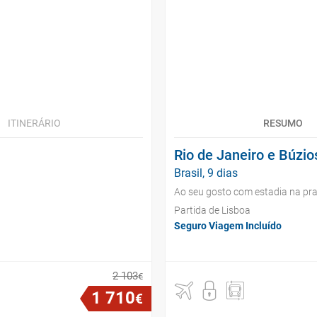
ITINERÁRIO
RESUMO
Rio de Janeiro e Búzio
Brasil, 9 dias
Ao seu gosto com estadia na pra
Partida de Lisboa
Seguro Viagem Incluído
2
103
€
1
710
€