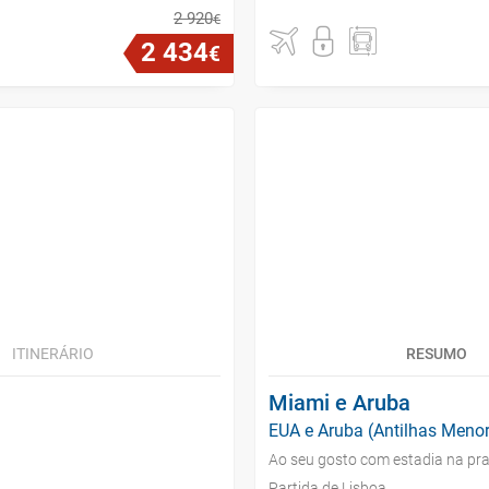
2
920
€
2
434
€
ITINERÁRIO
RESUMO
Miami e Aruba
EUA e Aruba (Antilhas Menor
Ao seu gosto com estadia na pra
Partida de Lisboa