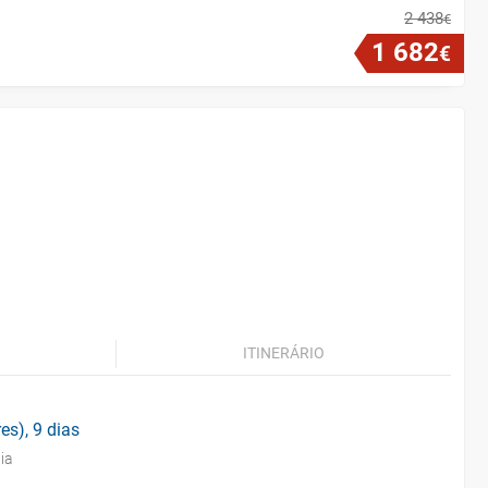
2
438
€
1
682
€
ITINERÁRIO
es), 9 dias
ia