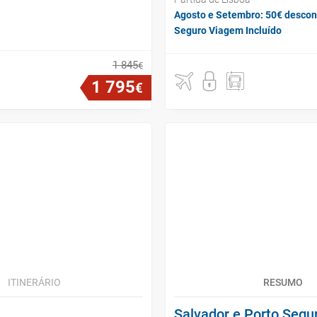
Agosto e Setembro: 50€ descon
Seguro Viagem Incluído
1
845
€
1
795
€
ITINERÁRIO
RESUMO
Salvador e Porto Segu