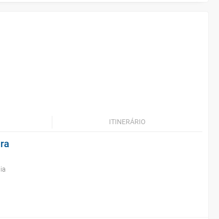
ITINERÁRIO
ara
ia