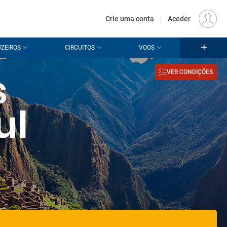
€
Origem
LISBOA (LIS)
PT
EUR
Crie uma conta
|
Aceder
ZEIROS
CIRCUITOS
VOOS
s
VER CONDIÇÕES
ul