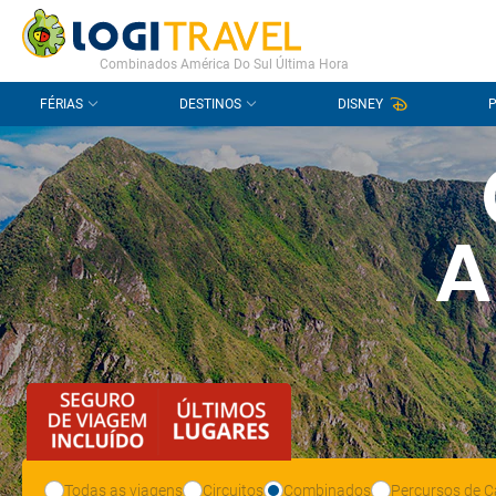
CONTACTO
PERGUNTAS FREQUENTES
Combinados América Do Sul Última Hora
FÉRIAS
DESTINOS
DISNEY
A
Todas as viagens
Circuitos
Combinados
Percursos de C