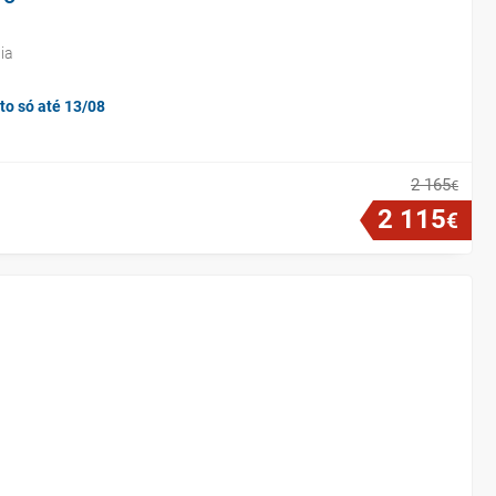
ia
to só até 13/08
2
165
€
2
115
€