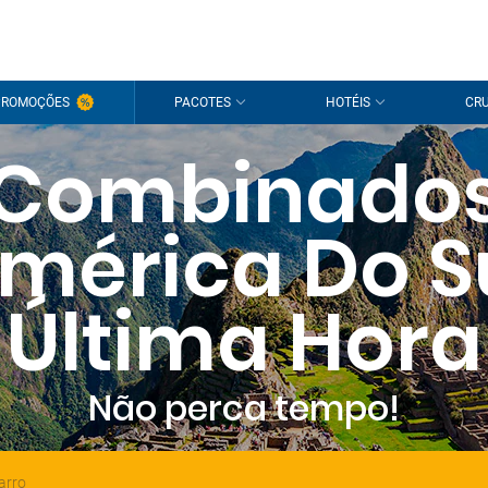
PROMOÇÕES
PACOTES
HOTÉIS
CRU
Combinado
mérica Do S
Última Hora
Não perca tempo!
arro