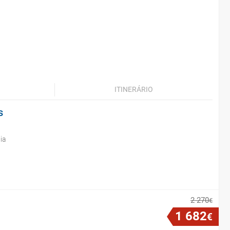
ITINERÁRIO
s
ia
2
270
€
1
682
€