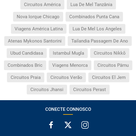
Circuitos América
Lua De Mel Tanzânia
Nova Iorque Chicago
Combinados Punta Cana
Viagens América Latina
Lua De Mel Los Angeles
Atenas Mykonos Santorini
Tailandia Passagem De Ano
Ubud Candidasa
Istambul Mugla
Circuitos Nikkō
Combinados Bric
Viagens Menorca
Circuitos Pärnu
Circuitos Praia
Circuitos Verão
Circuitos El Jem
Circuitos Jhansi
Circuitos Perast
CONECTE CONNOSCO