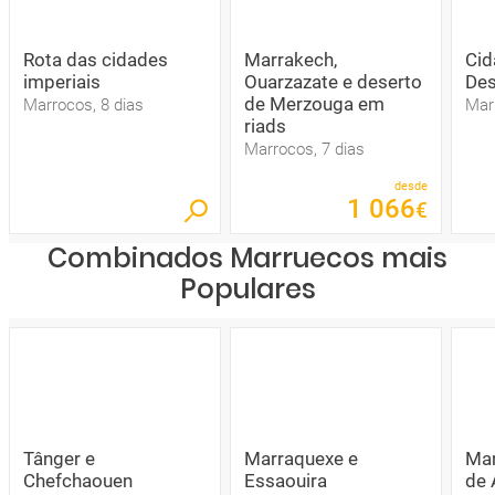
Rota das cidades
Marrakech,
Cid
imperiais
Ouarzazate e deserto
Des
de Merzouga em
Marrocos, 8 dias
Mar
riads
Marrocos, 7 dias
desde
1
066
€
Combinados Marruecos mais
Populares
Tânger e
Marraquexe e
Mar
Chefchaouen
Essaouira
de 