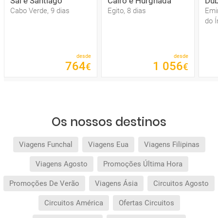
Sal e Santiago
Cairo e Hurghada
Dub
Cabo Verde, 9 dias
Egito, 8 dias
Emi
do Í
desde
desde
764
1
056
€
€
Os nossos destinos
Viagens Funchal
Viagens Eua
Viagens Filipinas
Viagens Agosto
Promoções Última Hora
Promoções De Verão
Viagens Ásia
Circuitos Agosto
Circuitos América
Ofertas Circuitos