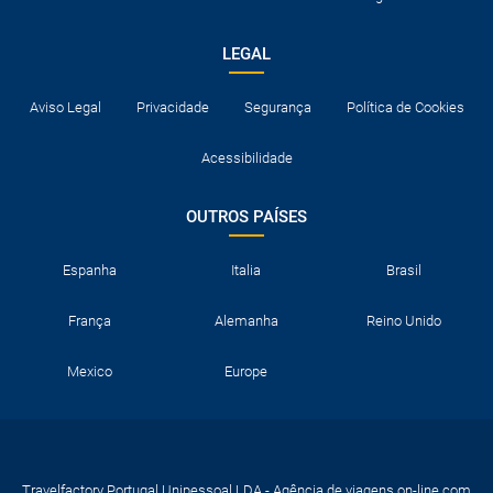
LEGAL
Aviso Legal
Privacidade
Segurança
Política de Cookies
Acessibilidade
OUTROS PAÍSES
Espanha
Italia
Brasil
França
Alemanha
Reino Unido
Mexico
Europe
Travelfactory Portugal Unipessoal LDA - Agência de viagens on-line com