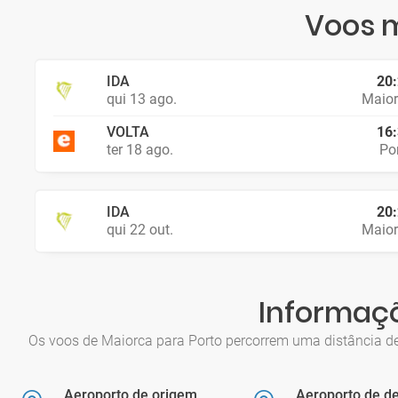
Voos m
IDA
20
qui 13 ago.
Maio
VOLTA
16
ter 18 ago.
Po
IDA
20
qui 22 out.
Maio
Informaçõ
Os voos de Maiorca para Porto percorrem uma distância d
Aeroporto de origem
Aeroporto de de