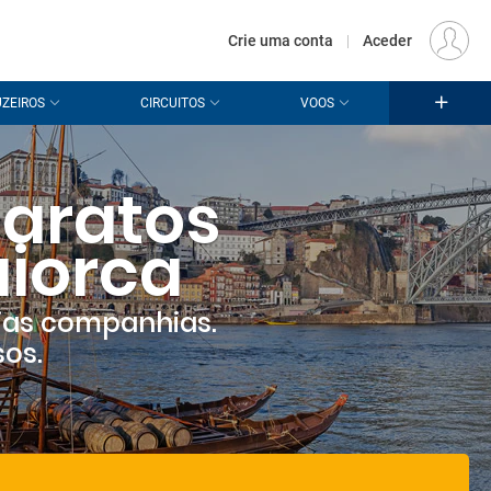
€
Origem
LISBOA (LIS)
PT
EUR
Crie uma conta
|
Aceder
ZEIROS
CIRCUITOS
VOOS
aratos
aiorca
ias companhias.
sos.