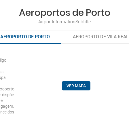
Aeroportos de Porto
AirportInformationSubtitle
AEROPORTO DE PORTO
AEROPORTO DE VILA REAL
digo
os
ropa
VER MAPA
Aeroporto
e dispõe
de
bagagem,
ance dos