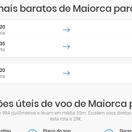
ais baratos de Maiorca par
:20
rca
:35
rto
:20
rca
es úteis de voo de Maiorca 
e 984 quilômetros e levam em média 55m. Existem voos diretos
esta rota é 28€.
stino
Preço do voo
Dura