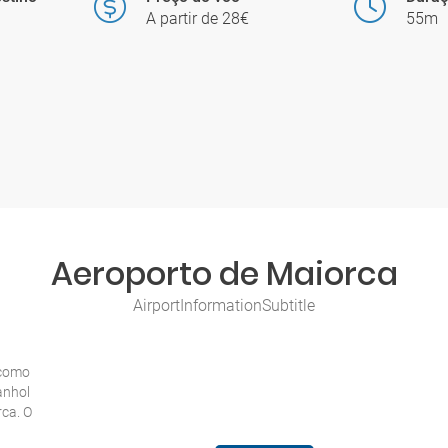
A partir de 28€
55m
Aeroporto de Maiorca
AirportInformationSubtitle
 como
anhol
rca. O