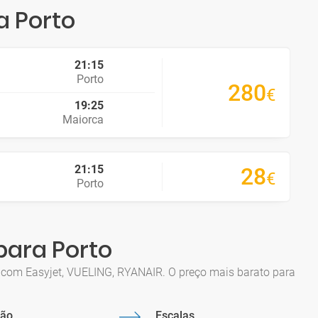
a Porto
21:15
Porto
280
€
19:25
Maiorca
21:15
28
€
Porto
para Porto
 com Easyjet, VUELING, RYANAIR. O preço mais barato para
ção
Escalas