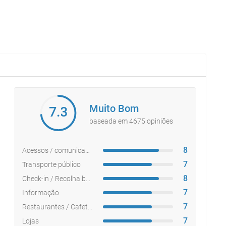
Muito Bom
7.3
baseada em 4675 opiniões
8
Acessos / comunicações
7
Transporte público
8
Check-in / Recolha bagagem
7
Informação
7
Restaurantes / Cafetarias
7
Lojas