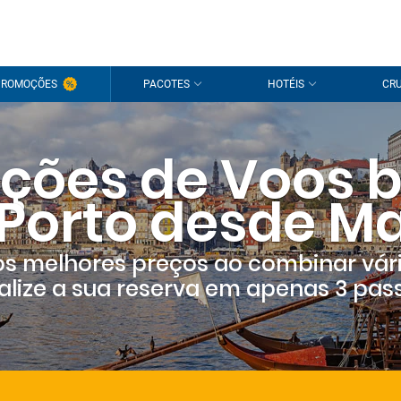
PROMOÇÕES
PACOTES
HOTÉIS
CRU
ções de Voos b
Porto desde M
s melhores preços ao combinar vár
alize a sua reserva em apenas 3 pas