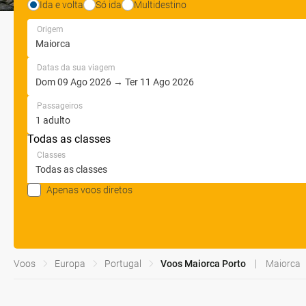
Ida e volta
Só ida
Multidestino
Origem
Datas da sua viagem
Passageiros
Todas as classes
Classes
Apenas voos diretos
Voos
Europa
Portugal
Voos Maiorca Porto
Maiorca