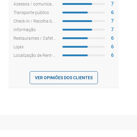
7
Acessos / comunicações
6
Transporte público
7
Check-in / Recolha bagagem
7
Informação
6
Restaurantes / Cafetarias
6
Lojas
6
Localização de Rent-a-car
VER OPINIÕES DOS CLIENTES