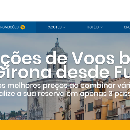
PROMOÇÕES
PACOTES
HOTÉIS
CRU
ções de Voos b
Girona desde F
s melhores preços ao combinar vár
alize a sua reserva em apenas 3 pas