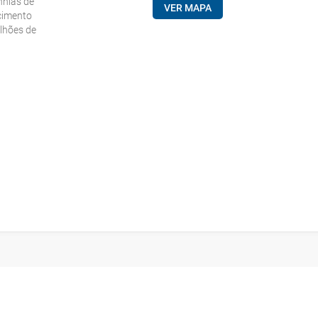
nhias de
VER MAPA
scimento
ilhões de