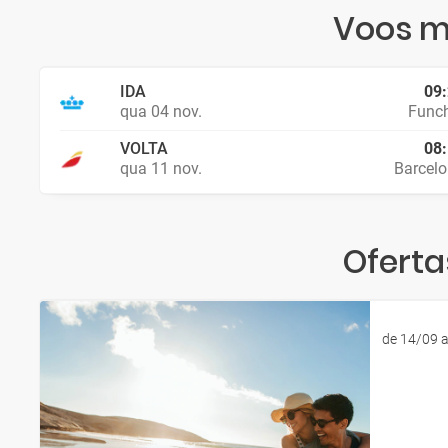
Voos m
IDA
09
qua 04 nov.
Func
VOLTA
08
qua 11 nov.
Barcel
Oferta
de 14/09 