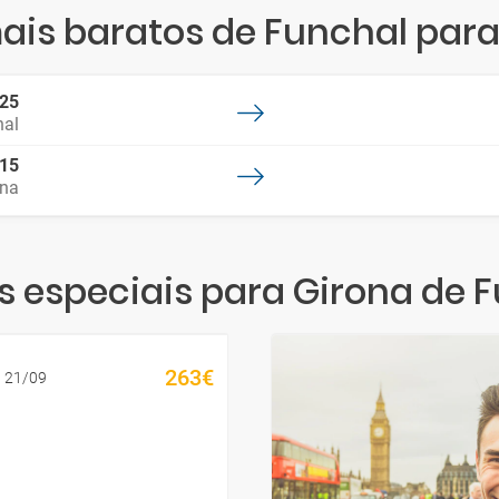
ais baratos de Funchal para
:25
hal
:15
ona
s especiais para Girona de 
263€
a 21/09