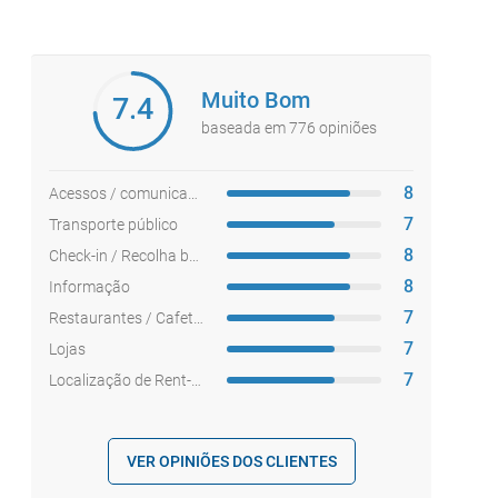
Muito Bom
7.4
baseada em 776 opiniões
8
Acessos / comunicações
7
Transporte público
8
Check-in / Recolha bagagem
8
Informação
7
Restaurantes / Cafetarias
7
Lojas
7
Localização de Rent-a-car
VER OPINIÕES DOS CLIENTES