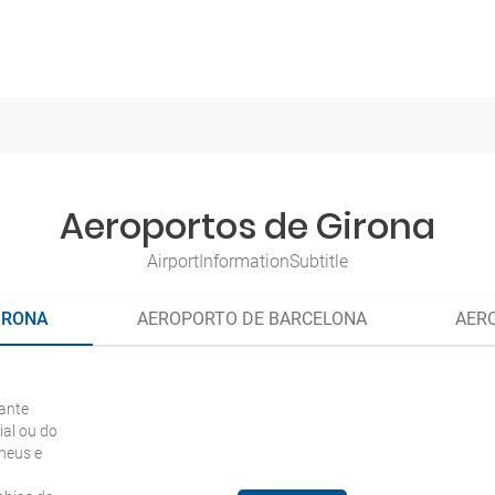
Aeroportos de Girona
AirportInformationSubtitle
IRONA
AEROPORTO DE BARCELONA
AERO
ante
ial ou do
ineus e