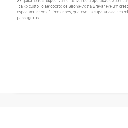
85 quilómetros respectivamente. Devido à operação de compa
"baixo custo", o aeroporto de Girona-Costa Brava teve um cre
espectacular nos últimos anos, que levou a superar os cinco m
passageiros.