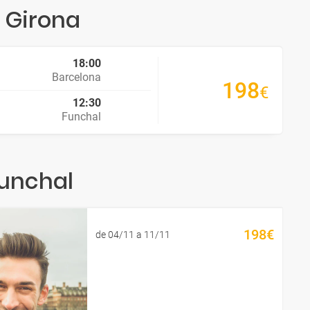
 Girona
18:00
Barcelona
198
€
12:30
Funchal
Funchal
198€
de 04/11 a 11/11