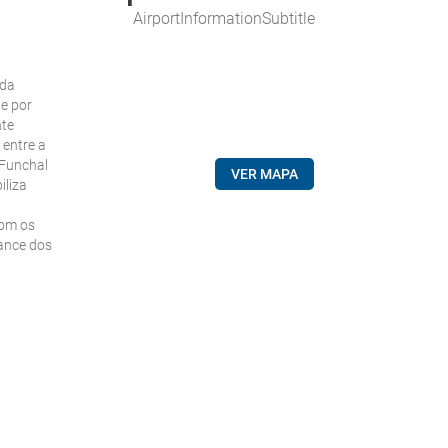
AirportInformationSubtitle
 da
e por
nte
 entre a
 Funchal
VER MAPA
iliza
com os
cance dos