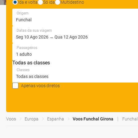
Ida e volta
Só ida
Multidestino
Origem
Datas da sua viagem
Passageiros
Todas as classes
Classes
Apenas voos diretos
Voos
Europa
Espanha
Voos Funchal Girona
Funchal