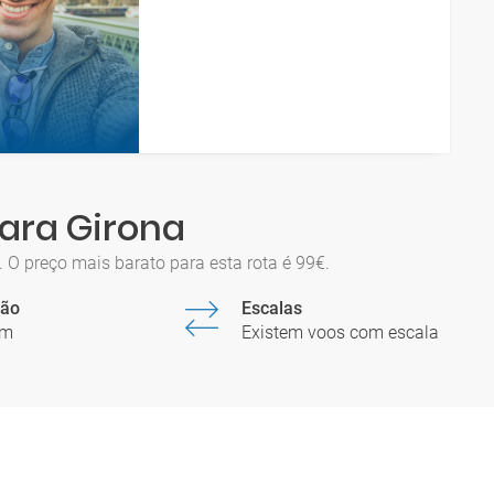
para Girona
O preço mais barato para esta rota é 99€.
ção
Escalas
5m
Existem voos com escala