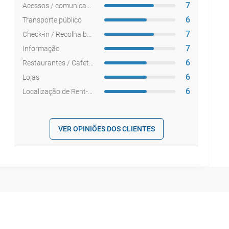
7
Acessos / comunicações
6
Transporte público
7
Check-in / Recolha bagagem
7
Informação
6
Restaurantes / Cafetarias
6
Lojas
6
Localização de Rent-a-car
VER OPINIÕES DOS CLIENTES