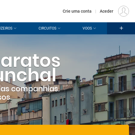
€
Origem
LISBOA (LIS)
PT
EUR
Crie uma conta
|
Aceder
ZEIROS
CIRCUITOS
VOOS
aratos
unchal
ias companhias.
sos.