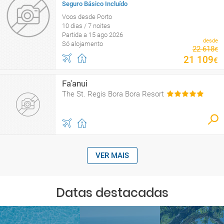
Seguro Básico Incluído
Voos desde Porto
10 dias / 7 noites
Partida a 15 ago 2026
desde
Só alojamento
22
618
€
21
109
€
Fa'anui
The St. Regis Bora Bora Resort
VER MAIS
Datas destacadas