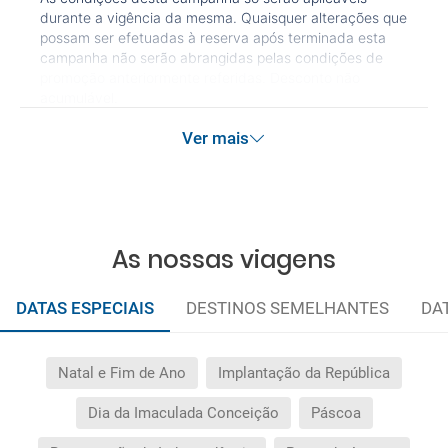
durante a vigência da mesma. Quaisquer alterações que
possam ser efetuadas à reserva após terminada esta
campanha não serão abrangidas pelas condições de
promoção anteriormente referidas. Desconto não
acumulável.
Ver mais
As nossas viagens
DATAS ESPECIAIS
DESTINOS SEMELHANTES
DA
Natal e Fim de Ano
Implantação da República
Dia da Imaculada Conceição
Páscoa