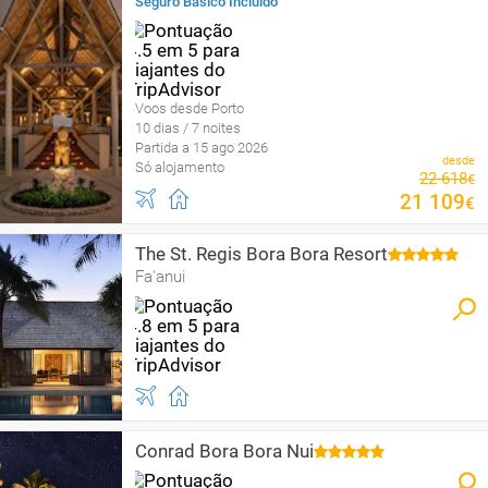
Seguro Básico Incluído
Voos desde Porto
10 dias / 7 noites
Partida a 15 ago 2026
desde
Só alojamento
22
618
€
21
109
€
The St. Regis Bora Bora Resort
Fa'anui
Conrad Bora Bora Nui