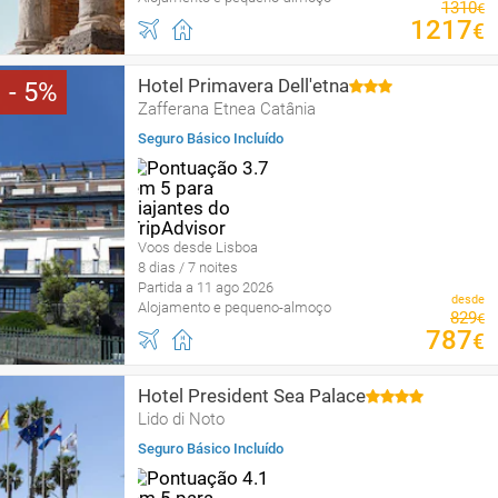
1310
€
1217
€
Hotel Primavera Dell'etna
5
Zafferana Etnea Catânia
Seguro Básico Incluído
Voos desde Lisboa
8 dias / 7 noites
Partida a 11 ago 2026
desde
Alojamento e pequeno-almoço
829
€
787
€
Hotel President Sea Palace
Lido di Noto
Seguro Básico Incluído