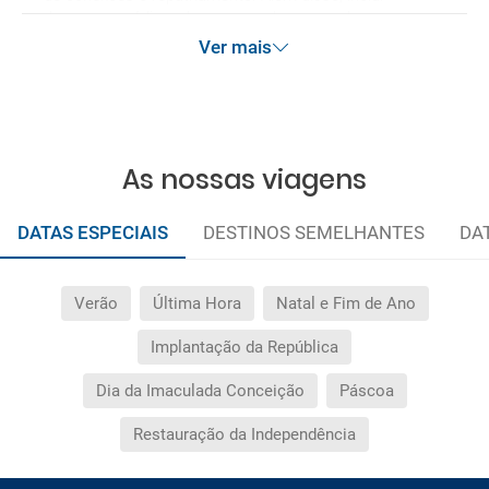
despesas médicas, bem como despesas de
cancelamento por terrorismo e / ou desastres naturais
Ver mais
de até € 3.000 no exterior. Esse seguro garante
assistência básica no destino, mas não se esqueça de
que, se deseja reforçar essa assistência, deve adicionar
outros seguros opcionais à sua compra (pode
selecioná-los antes de confirmar sua reserva).
As nossas viagens
DATAS ESPECIAIS
DESTINOS SEMELHANTES
DA
Verão
Última Hora
Natal e Fim de Ano
Implantação da República
Dia da Imaculada Conceição
Páscoa
Restauração da Independência