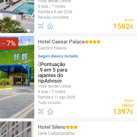
Voos desde Lisboa
8 dias / 7 noites
Partida a 8 set 2026
Pensão completa
desde
1562
€
Hotel Caesar Palace
7
Giardini Naxos
Seguro Básico Incluído
Voos desde Lisboa
8 dias / 7 noites
Partida a 11 ago 2026
desde
Tudo incluído
1501
€
1397
€
Hotel Sileno
Gela Caltanissetta