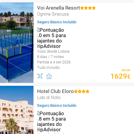
Voi Arenella Resort
Ognina Siracusa
Seguro Básico Incluído
Voos desde Lisboa
8 dias / 7 noites
Partida a 4 set 2026
Tudo incluído
desde
1629
€
Hotel Club Eloro
Lido di Noto
Seguro Básico Incluído