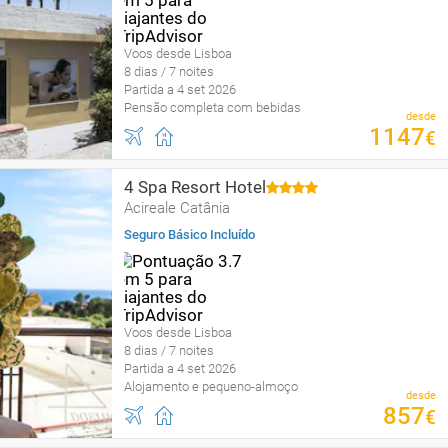
Voos desde Lisboa
8 dias / 7 noites
Partida a 4 set 2026
Pensão completa com bebidas
desde
1147
€
4 Spa Resort Hotel
Acireale Catânia
Seguro Básico Incluído
Voos desde Lisboa
8 dias / 7 noites
Partida a 4 set 2026
Alojamento e pequeno-almoço
desde
857
€