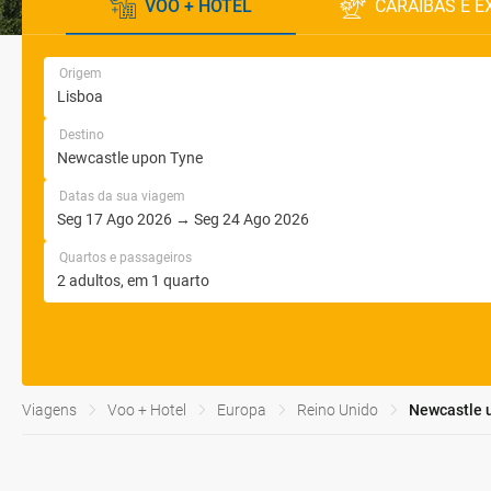
VOO + HOTEL
CARAÍBAS E E
Origem
Destino
Datas da sua viagem
Quartos e passageiros
Viagens
Voo + Hotel
Europa
Reino Unido
Newcastle 