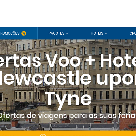
PROMOÇÕES
PACOTES
HOTÉIS
CRU
rtas Voo + Hot
Newcastle upo
Tyne
Ofertas de viagens para as suas féria