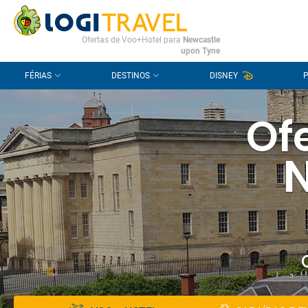
CONTACTO
PERGUNTAS FREQUENTES
Ofertas de Voo+Hotel para
Newcastle
upon Tyne
FÉRIAS
DESTINOS
DISNEY
Ofe