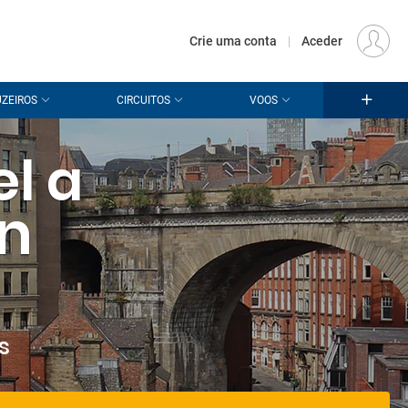
€
Origem
LISBOA (LIS)
PT
EUR
Crie uma conta
|
Aceder
ZEIROS
CIRCUITOS
VOOS
el a
n
s