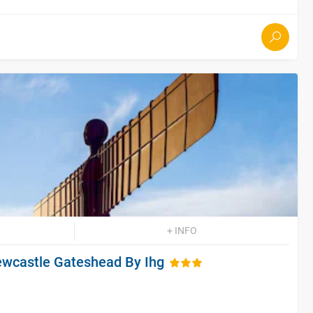
+ INFO
ewcastle Gateshead By Ihg