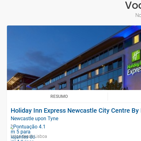
Voo
No
RESUMO
Holiday Inn Express Newcastle City Centre By 
Newcastle upon Tyne
Voos desde Lisboa