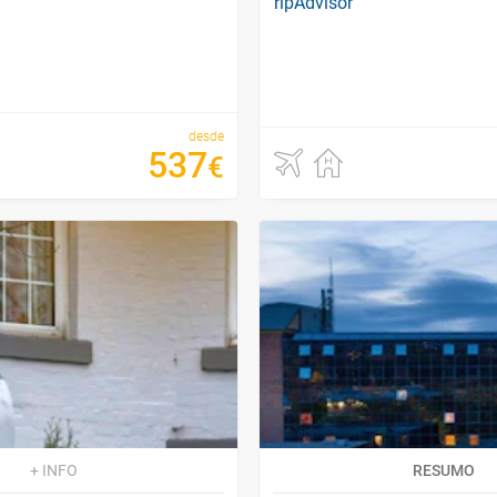
desde
537
€
+ INFO
RESUMO