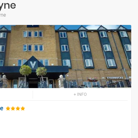
Tyne
yne
+ INFO
le