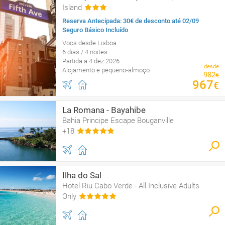
Island
Reserva Antecipada: 30€ de desconto até 02/09
Seguro Básico Incluído
Voos desde Lisboa
6 dias / 4 noites
Partida a 4 dez 2026
desde
Alojamento e pequeno-almoço
982
€
967
€
La Romana - Bayahibe
Bahia Principe Escape Bouganville
+18
Ilha do Sal
Hotel Riu Cabo Verde - All Inclusive Adults
Only