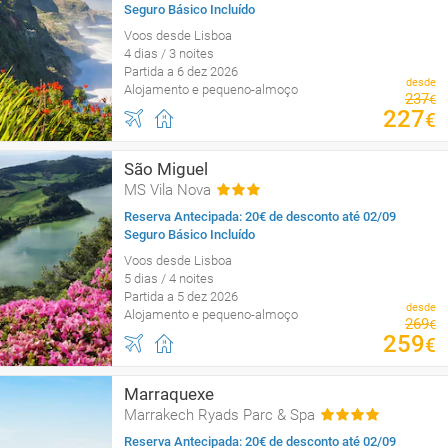
Seguro Básico Incluído
Voos desde Lisboa
4 dias / 3 noites
Partida a 6 dez 2026
desde
Alojamento e pequeno-almoço
237
€
227
€
São Miguel
MS Vila Nova
Reserva Antecipada: 20€ de desconto até 02/09
Seguro Básico Incluído
Voos desde Lisboa
5 dias / 4 noites
Partida a 5 dez 2026
desde
Alojamento e pequeno-almoço
269
€
259
€
Marraquexe
Marrakech Ryads Parc & Spa
Reserva Antecipada: 20€ de desconto até 02/09