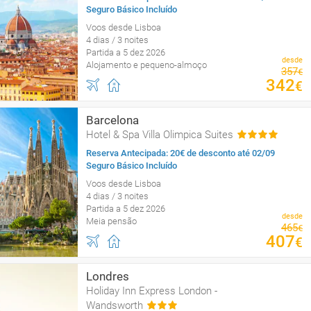
Seguro Básico Incluído
Voos desde Lisboa
4 dias / 3 noites
Partida a 5 dez 2026
desde
Alojamento e pequeno-almoço
357
€
342
€
Barcelona
Hotel & Spa Villa Olimpica Suites
Reserva Antecipada: 20€ de desconto até 02/09
Seguro Básico Incluído
Voos desde Lisboa
4 dias / 3 noites
Partida a 5 dez 2026
desde
Meia pensão
465
€
407
€
Londres
Holiday Inn Express London -
Wandsworth