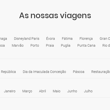
As nossas viagens
haga
Disneyland Paris
Évora
Fátima
Florença
Gran C
boa
Marvão
Porto
Praia
Puglia
Punta Cana
Rio 
 República
Dia da Imaculada Conceição
Páscoa
Restauração
Janeiro
Março
Abril
Maio
Junho
Julho