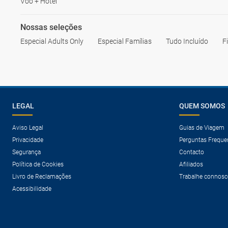
Voo + Hotel
Nossas seleções
Especial Adults Only
Especial Famílias
Tudo Incluído
F
LEGAL
QUEM SOMOS
Aviso Legal
Guias de Viagem
Privacidade
Perguntas Freque
Segurança
Contacto
Política de Cookies
Afiliados
Livro de Reclamações
Trabalhe connosc
Acessibilidade