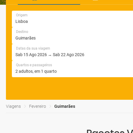
Origem
Destino
Datas da sua viagem
Quartos e passageiros
Viagens
Fevereiro
Guimarães