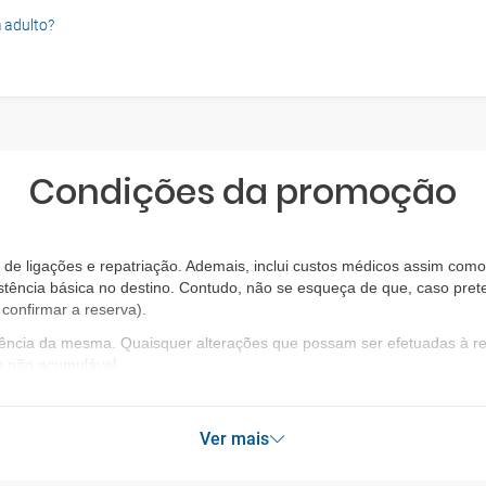
 adulto?
Condições da promoção
e ligações e repatriação. Ademais, inclui custos médicos assim como 
stência básica no destino. Contudo, não se esqueça de que, caso prete
confirmar a reserva).
igência da mesma. Quaisquer alterações que possam ser efetuadas à 
o não acumulável.
Ver mais