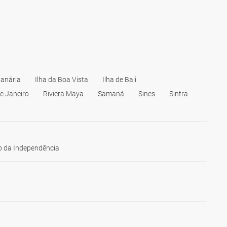
anária
Ilha da Boa Vista
Ilha de Bali
de Janeiro
Riviera Maya
Samaná
Sines
Sintra
 da Independência