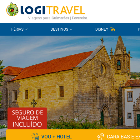
CONTACTO
PERGUNTAS FREQUENTES
Viagens para
Guimarães
|
Fevereiro
.
FÉRIAS
DESTINOS
DISNEY
VOO + HOTEL
CARAÍBAS E E