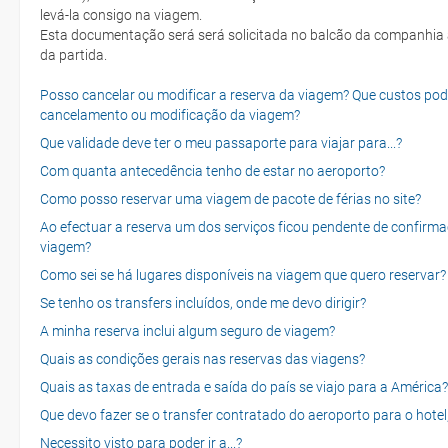
levá-la consigo na viagem.
Esta documentação será será solicitada no balcão da companhia aéreen ao realizar o check-in no dia
da partida.
Posso cancelar ou modificar a reserva da viagem? Que custos po
cancelamento ou modificação da viagem?
Que validade deve ter o meu passaporte para viajar para...?
Com quanta antecedência tenho de estar no aeroporto?
Como posso reservar uma viagem de pacote de férias no site?
Ao efectuar a reserva um dos serviços ficou pendente de confirma
viagem?
Como sei se há lugares disponíveis na viagem que quero reservar?
Se tenho os transfers incluídos, onde me devo dirigir?
A minha reserva inclui algum seguro de viagem?
Quais as condições gerais nas reservas das viagens?
Quais as taxas de entrada e saída do país se viajo para a América?
Que devo fazer se o transfer contratado do aeroporto para o hotel
Necessito visto para poder ir a...?