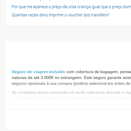
Por que me aparece o preço de uma criança igual que o preço dum
Quantas vezes devo imprimir o voucher dos transfers?
Seguro de viagem incluído
com cobertura de bagagem, perda d
naturais de até 3.000€ no estrangeiro. Este seguro garante assi
seguros opcionais à sua compra (poderá selecioná-los antes de 
​As condições desta campanha só serão aplicáveis durante a v
pelas condições de promoção anteriormente referidas. Descont