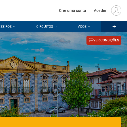
€
Origem
LISBOA (LIS)
PT
EUR
Crie uma conta
|
Aceder
ZEIROS
CIRCUITOS
VOOS
VER CONDIÇÕES