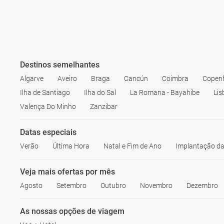
Destinos semelhantes
Algarve
Aveiro
Braga
Cancún
Coimbra
Copen
Ilha de Santiago
Ilha do Sal
La Romana - Bayahibe
Lis
Valença Do Minho
Zanzibar
Datas especiais
Verão
Última Hora
Natal e Fim de Ano
Implantação da
Veja mais ofertas por mês
Agosto
Setembro
Outubro
Novembro
Dezembro
As nossas opções de viagem