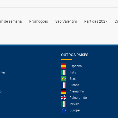
im de semana
Promoções
São Valentim
Partidas 2027
D
OUTROS PAÍSES
Espanha
ntes
Italia
Brasil
França
o
Alemanha
Reino Unido
Mexico
Europe