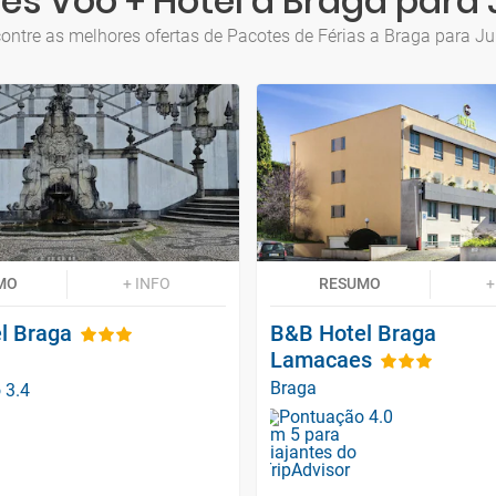
es Voo + Hotel a Braga para
ontre as melhores ofertas de Pacotes de Férias a Braga para J
MO
+ INFO
RESUMO
+
l Braga
B&B Hotel Braga
Lamacaes
Braga