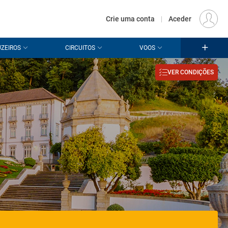
€
Origem
LISBOA (LIS)
PT
EUR
Crie uma conta
|
Aceder
ZEIROS
CIRCUITOS
VOOS
VER CONDIÇÕES