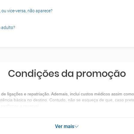
, ou vice-versa, não aparece?
 adulto?
Condições da promoção
e ligações e repatriação. Ademais, inclui custos médicos assim como 
stência básica no destino. Contudo, não se esqueça de que, caso prete
confirmar a reserva).
Ver mais