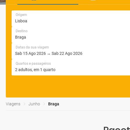
Origem
Destino
Datas da sua viagem
Quartos e passageiros
Viagens
Junho
Braga