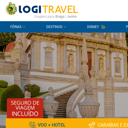
CONTACTO
PERGUNTAS FREQUENTES
Viagens para
Braga
|
Junho
.
FÉRIAS
DESTINOS
DISNEY
VOO + HOTEL
CARAÍBAS E E