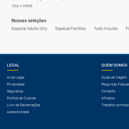
Voo + Hotel
Nossas seleções
Especial Adults Only
Especial Famílias
Tudo Incluído
F
LEGAL
QUEM SOMOS
Aviso Legal
Guias de Viagem
Privacidade
Perguntas Freque
Segurança
Contacto
Política de Cookies
Afiliados
Livro de Reclamações
Trabalhe connosc
Acessibilidade