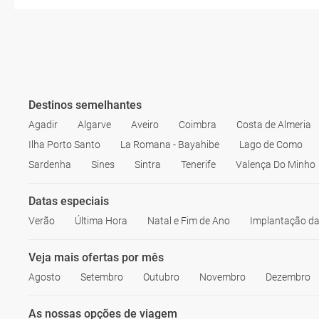
Destinos semelhantes
Agadir
Algarve
Aveiro
Coimbra
Costa de Almeria
Ilha Porto Santo
La Romana - Bayahibe
Lago de Como
Sardenha
Sines
Sintra
Tenerife
Valença Do Minho
Datas especiais
Verão
Última Hora
Natal e Fim de Ano
Implantação da
Veja mais ofertas por mês
Agosto
Setembro
Outubro
Novembro
Dezembro
As nossas opções de viagem