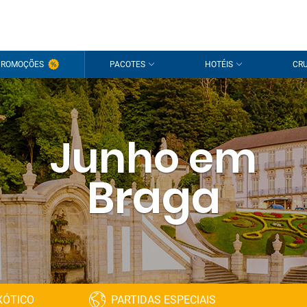
PROMOÇÕES
PACOTES
HOTÉIS
CRU
Junho em
Braga
XÓTICO
PARTIDAS ESPECIAIS