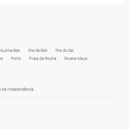
Guimarães
Ilha de Bali
Ilha do Sal
os
Porto
Praia da Rocha
Riviera Maya
 da Independência