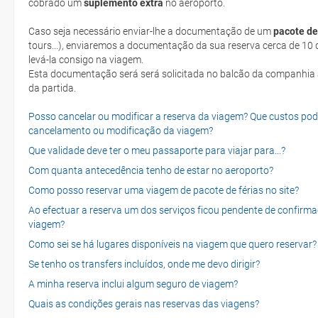
cobrado um
suplemento extra
no aeroporto.
Caso seja necessário enviar-lhe a documentação de um
pacote de
tours...), enviaremos a documentação da sua reserva cerca de 10 d
levá-la consigo na viagem.
Esta documentação será será solicitada no balcão da companhia aéreen ao realizar o check-in no dia
da partida.
Posso cancelar ou modificar a reserva da viagem? Que custos po
cancelamento ou modificação da viagem?
Que validade deve ter o meu passaporte para viajar para...?
Com quanta antecedência tenho de estar no aeroporto?
Como posso reservar uma viagem de pacote de férias no site?
Ao efectuar a reserva um dos serviços ficou pendente de confirma
viagem?
Como sei se há lugares disponíveis na viagem que quero reservar?
Se tenho os transfers incluídos, onde me devo dirigir?
A minha reserva inclui algum seguro de viagem?
Quais as condições gerais nas reservas das viagens?