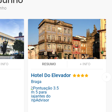
 Junho
unho
 INFO
RESUMO
+ INFO
Hotel Do Elevador
Braga