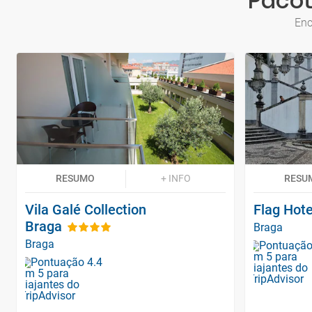
Pacot
Enc
RESUMO
+ INFO
RESU
Vila Galé Collection
Flag Hote
Braga
Braga
Braga