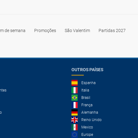
im de semana
Promoções
São Valentim
Partidas 2027
OUTROS PAÍSES
Espanha
ntes
Italia
Brasil
França
o
Alemanha
Reino Unido
Mexico
Europe