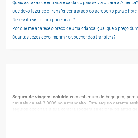
Quais as taxas de entrada e saída do país se viajo para a América?
Que devo fazer se o transfer contratado do aeroporto para o hotel
Necessito visto para poder ir a...?
Por que me aparece o preço de uma criança igual que o preço dum
Quantas vezes devo imprimir o voucher dos transfers?
Seguro de viagem incluído
com cobertura de bagagem, perda d
naturais de até 3.000€ no estrangeiro. Este seguro garante assi
seguros opcionais à sua compra (poderá selecioná-los antes de 