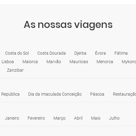
As nossas viagens
Costa do Sol
Costa Dourada
Djerba
Évora
Fátima
Lisboa
Maiorca
Marvão
Maurícias
Menorca
Mykon
Zanzibar
 República
Dia da Imaculada Conceição
Páscoa
Restauração
Janeiro
Fevereiro
Março
Abril
Maio
Julho