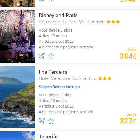
€
Disneyland Paris
Résidence Du Parc Val D'europe
Voos desde Lisboa
4 dias / 3 noites
Partida a 2 out 2026
Alojamento e pequeno-almoço
desde
384
€
Ilha Terceira
Hotel Varandas Do Atlântico
Seguro Básico Incluído
Voos desde Lisboa
4 dias / 3 noites
Partida a 3 out 2026
Alojamento e pequeno-almoço
desde
327
€
Tenerife