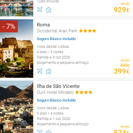
Tudo incluído
desde
929
€
Roma
7
Occidental Aran Park
Seguro Básico Incluído
Voos desde Lisboa
4 dias / 3 noites
Partida a 3 out 2026
desde
Alojamento e pequeno-almoço
430
€
399
€
Ilha de São Vicente
Ouril Hotel Mindelo
Seguro Básico Incluído
Voos desde Lisboa
5 dias / 4 noites
Partida a 1 out 2026
Alojamento e pequeno-almoço
desde
574