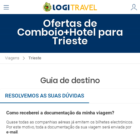
Ofertas de
Comboio+Hotel para
Trieste
Viagens
Trieste
Guia de destino
RESOLVEMOS AS SUAS DÚVIDAS
Como receberei a documentação da minha viagem?
Quase todas as companhias aéreas já emitem os bilhetes electrónicos.
Por este motivo, toda a documentação da sua viagem será enviada por
e-mail
.