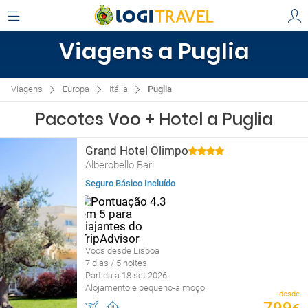
Viagens a Puglia
Viagens
Europa
Itália
Puglia
Pacotes Voo + Hotel a Puglia
Grand Hotel Olimpo
Alberobello Bari
Seguro Básico Incluído
Voos desde Lisboa
7 dias / 5 noites
Partida a 18 set 2026
Alojamento e pequeno-almoço
desde