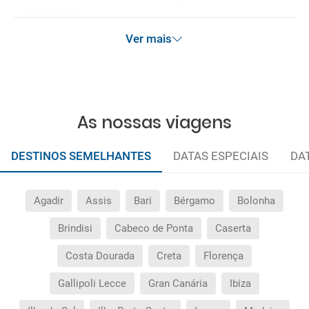
campanha.
Ver mais
As nossas viagens
DESTINOS SEMELHANTES
DATAS ESPECIAIS
DA
Agadir
Assis
Bari
Bérgamo
Bolonha
Brindisi
Cabeco de Ponta
Caserta
Costa Dourada
Creta
Florença
Gallipoli Lecce
Gran Canária
Ibiza