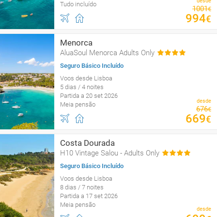
desde
Tudo incluído
1001
€
994
€
Menorca
AluaSoul Menorca Adults Only
Seguro Básico Incluído
Voos desde Lisboa
5 dias / 4 noites
Partida a 20 set 2026
desde
Meia pensão
676
€
669
€
Costa Dourada
H10 Vintage Salou - Adults Only
Seguro Básico Incluído
Voos desde Lisboa
8 dias / 7 noites
Partida a 17 set 2026
Meia pensão
desde