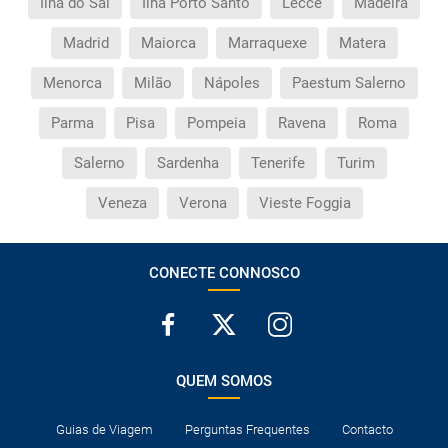
Ilha do Sal
Ilha Porto Santo
Lecce
Madeira
Madrid
Maiorca
Marraquexe
Matera
Menorca
Milão
Nápoles
Paestum Salerno
Parma
Pisa
Pompeia
Ravena
Roma
Salerno
Sardenha
Tenerife
Turim
Veneza
Verona
Vieste Foggia
CONECTE CONNOSCO
QUEM SOMOS
Guias de Viagem
Perguntas Frequentes
Contacto