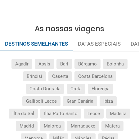
As nossas viagens
DESTINOS SEMELHANTES
DATAS ESPECIAIS
DA
Agadir
Assis
Bari
Bérgamo
Bolonha
Brindisi
Caserta
Costa Barcelona
Costa Dourada
Creta
Florença
Gallipoli Lecce
Gran Canária
Ibiza
Ilha do Sal
Ilha Porto Santo
Lecce
Madeira
Madrid
Maiorca
Marraquexe
Matera
Menorca
Milão
Nápoles
Pádua