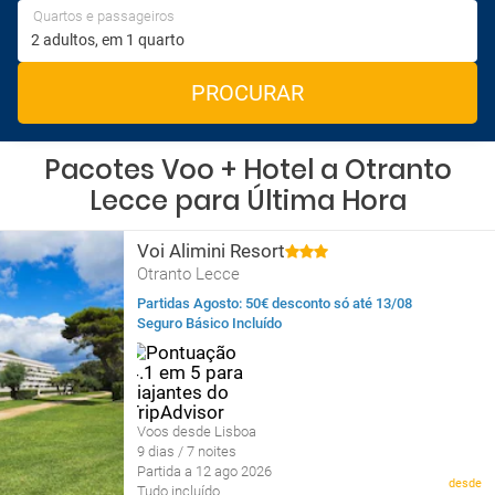
Quartos e passageiros
PROCURAR
Pacotes Voo + Hotel a Otranto
Lecce para Última Hora
Voi Alimini Resort
Otranto Lecce
Partidas Agosto: 50€ desconto só até 13/08
Seguro Básico Incluído
Voos desde Lisboa
9 dias / 7 noites
Partida a 12 ago 2026
desde
Tudo incluído