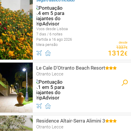
Seguro Básico Incluído
Voos desde Lisboa
7 dias / 6 noites
Partida a 16 ago 2026
desde
Meia pensão
1337
€
1312
€
Le Cale D'Otranto Beach Resort
Otranto Lecce
Residence Altair-Serra Alimini 3
Otranto Lecce