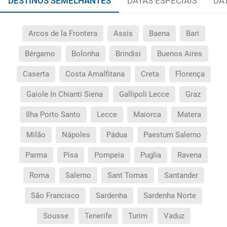
DESTINOS SEMELHANTES
DATAS ESPECIAIS
DA
Arcos de la Frontera
Assis
Baena
Bari
Bérgamo
Bolonha
Brindisi
Buenos Aires
Caserta
Costa Amalfitana
Creta
Florença
Gaiole In Chianti Siena
Gallipoli Lecce
Graz
Ilha Porto Santo
Lecce
Maiorca
Matera
Milão
Nápoles
Pádua
Paestum Salerno
Parma
Pisa
Pompeia
Puglia
Ravena
Roma
Salerno
Sant Tomas
Santander
São Francisco
Sardenha
Sardenha Norte
Sousse
Tenerife
Turim
Vaduz