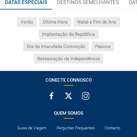
DATAS ESPECIAIS
DESTINOS SEMELHANTES
DA
Verão
Última Hora
Natal e Fim de Ano
Implantação da República
Dia da Imaculada Conceição
Páscoa
Restauração da Independência
CONECTE CONNOSCO
QUEM SOMOS
Guias de Viagem
Perguntas Frequentes
Contacto