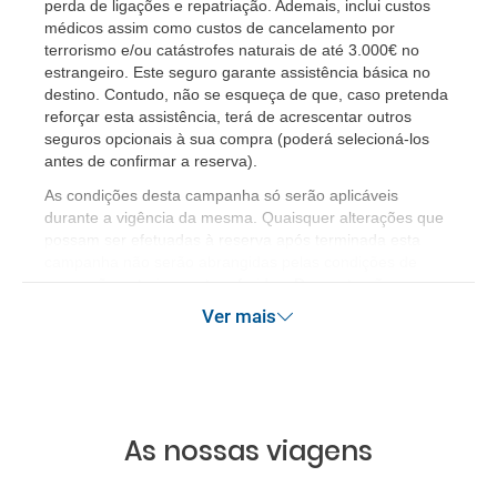
perda de ligações e repatriação. Ademais, inclui custos
médicos assim como custos de cancelamento por
terrorismo e/ou catástrofes naturais de até 3.000€ no
estrangeiro. Este seguro garante assistência básica no
destino. Contudo, não se esqueça de que, caso pretenda
reforçar esta assistência, terá de acrescentar outros
seguros opcionais à sua compra (poderá selecioná-los
antes de confirmar a reserva).
​As condições desta campanha só serão aplicáveis
durante a vigência da mesma. Quaisquer alterações que
possam ser efetuadas à reserva após terminada esta
campanha não serão abrangidas pelas condições de
promoção anteriormente referidas. Desconto não
acumulável.
Ver mais
As nossas viagens