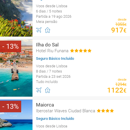
Voos desde Lisboa
6 dias / 5 noites
Partida a 19 ago 2026
desde
Meia pensão
1055
€
917
€
Ilha do Sal
13
Hotel Riu Funana
Seguro Básico Incluído
Voos desde Lisboa
8 dias / 7 noites
Partida a 23 set 2026
desde
Tudo incluído
1294
€
1122
€
Maiorca
13
Iberostar Waves Ciudad Blanca
Seguro Básico Incluído
Voos desde Lisboa