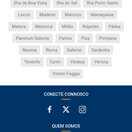
Ilha da Boa Vista
Ilha do Sal
Ilha Porto Santo
Lecce
Madeira
Maiorca
Marraquexe
Matera
Menorca
Milão
Nápoles
Pádua
Paestum Salerno
Parma
Pisa
Pompeia
Ravena
Roma
Salerno
Sardenha
Tenerife
Turim
Veneza
Verona
Vieste Foggia
CONECTE CONNOSCO
QUEM SOMOS