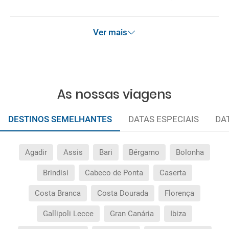
Ver mais
As nossas viagens
DESTINOS SEMELHANTES
DATAS ESPECIAIS
DA
Agadir
Assis
Bari
Bérgamo
Bolonha
Brindisi
Cabeco de Ponta
Caserta
Costa Branca
Costa Dourada
Florença
Gallipoli Lecce
Gran Canária
Ibiza