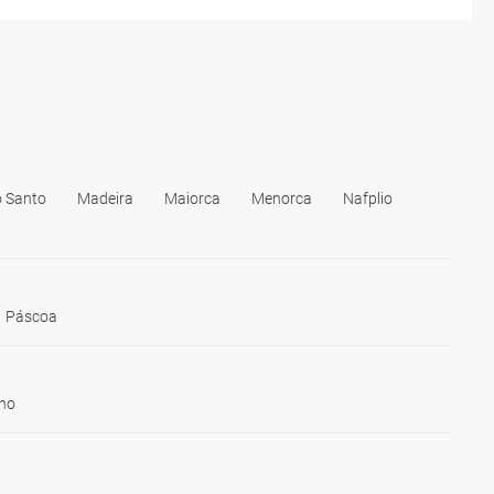
o Santo
Madeira
Maiorca
Menorca
Nafplio
Páscoa
ho