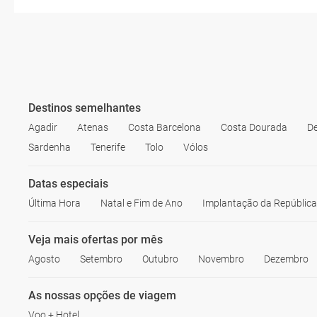
Destinos semelhantes
Agadir
Atenas
Costa Barcelona
Costa Dourada
De
Sardenha
Tenerife
Tolo
Vólos
Datas especiais
Última Hora
Natal e Fim de Ano
Implantação da República
Veja mais ofertas por mês
Agosto
Setembro
Outubro
Novembro
Dezembro
As nossas opções de viagem
Voo + Hotel