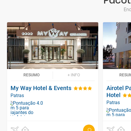
Pacot
Enc
RESUMO
+ INFO
RESU
My Way Hotel & Events
Airotel P
Hotel
Patras
Patras