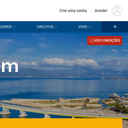
€
Origem
LISBOA (LIS)
PT
EUR
Crie uma conta
|
Aceder
Olá!
ZEIROS
CIRCUITOS
VOOS
É um prazer voltar a
receber a sua visita.
Iniciar
VER CONDIÇÕES
Inicie sessão
para as
sessão
suas promoções.
 em
Ainda não tem conta?
É muito fácil criar uma:
crie a sua conta