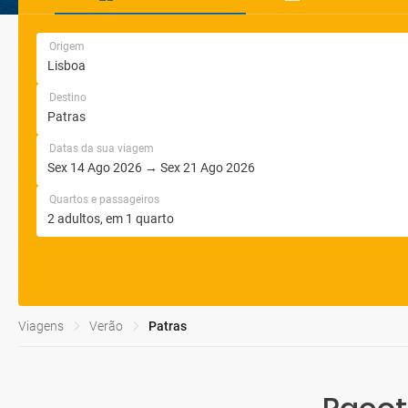
Origem
Destino
Datas da sua viagem
Quartos e passageiros
Viagens
Verão
Patras