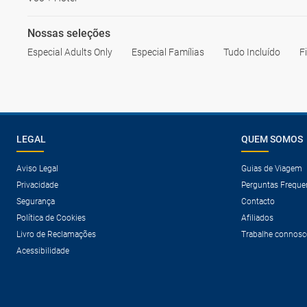
Nossas seleções
Especial Adults Only
Especial Famílias
Tudo Incluído
F
LEGAL
QUEM SOMOS
Aviso Legal
Guias de Viagem
Privacidade
Perguntas Freque
Segurança
Contacto
Política de Cookies
Afiliados
Livro de Reclamações
Trabalhe connosc
Acessibilidade