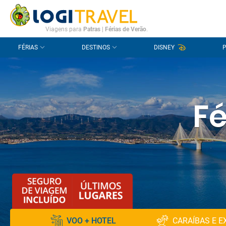
CONTACTO
PERGUNTAS FREQUENTES
Viagens para
Patras
|
Férias de Verão
.
FÉRIAS
DESTINOS
DISNEY
Fé
VOO + HOTEL
CARAÍBAS E E