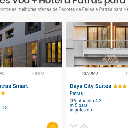
es Voo + Hotel a Patras para
ontre as melhores ofertas de Pacotes de Férias a Patras para V
MO
+ INFO
RESUMO
+
atras Smart
Days City Suites
Patras