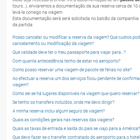
tours...), enviaremos a documentação da sua reserva cerca de 10 d
levá-la consigo na viagem.
Esta documentação será será solicitada no balcão da companhia aéreen ao realizar o check-in no dia
da partida.
Posso cancelar ou modificar a reserva da viagem? Que custos po
cancelamento ou modificação da viagem?
Que validade deve ter o meu passaporte para viajar para...?
Com quanta antecedência tenho de estar no aeroporto?
Como posso reservar uma viagem de pacote de férias no site?
Ao efectuar a reserva um dos serviços ficou pendente de confirma
viagem?
Como sei se há lugares disponíveis na viagem que quero reservar?
Se tenho os transfers incluídos, onde me devo dirigir?
A minha reserva inclui algum seguro de viagem?
Quais as condições gerais nas reservas das viagens?
Quais as taxas de entrada e saída do país se viajo para a América?
Que devo fazer se o transfer contratado do aeroporto para o hotel