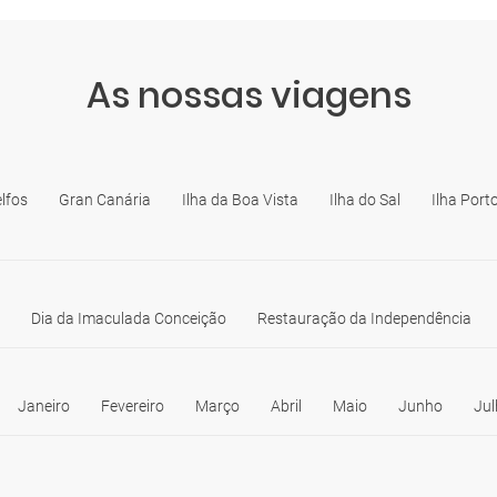
As nossas viagens
lfos
Gran Canária
Ilha da Boa Vista
Ilha do Sal
Ilha Port
Dia da Imaculada Conceição
Restauração da Independência
Janeiro
Fevereiro
Março
Abril
Maio
Junho
Jul