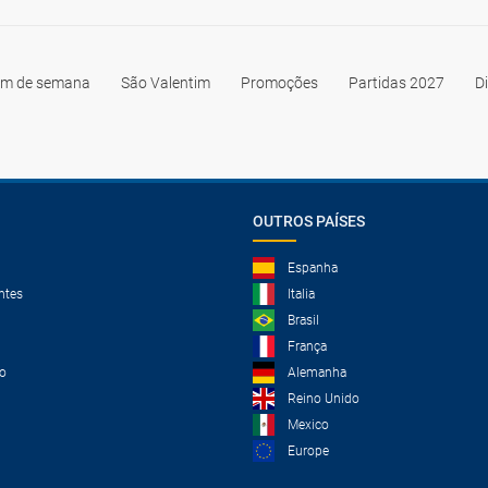
im de semana
São Valentim
Promoções
Partidas 2027
D
OUTROS PAÍSES
Espanha
ntes
Italia
Brasil
França
o
Alemanha
Reino Unido
Mexico
Europe