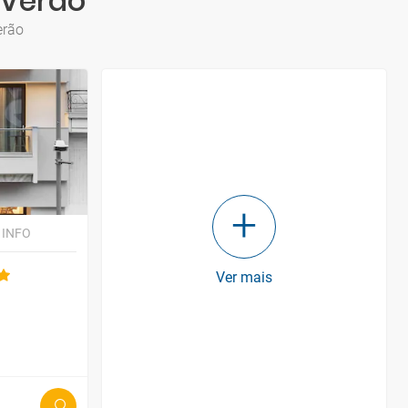
 Verão
erão
 INFO
Ver mais