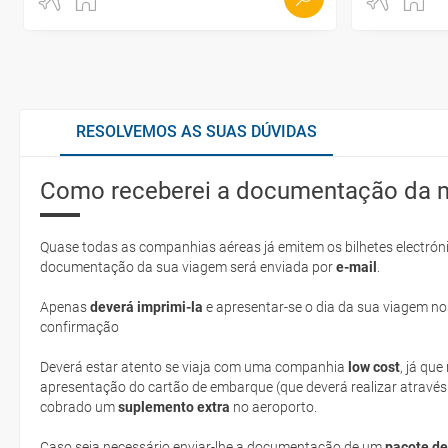
RESOLVEMOS AS SUAS DÚVIDAS
Como receberei a documentação da 
Quase todas as companhias aéreas já emitem os bilhetes electróni
documentação da sua viagem será enviada por
e-mail
.
Apenas
deverá imprimi-la
e apresentar-se o dia da sua viagem no
confirmação
Deverá estar atento se viaja com uma companhia
low cost
, já qu
apresentação do cartão de embarque (que deverá realizar através
cobrado um
suplemento extra
no aeroporto.
Caso seja necessário enviar-lhe a documentação de um
pacote de