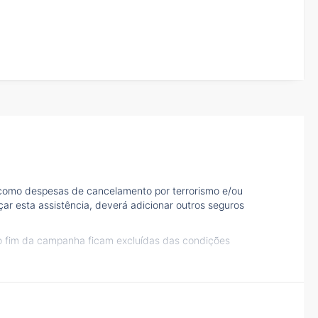
 como despesas de cancelamento por terrorismo e/ou
çar esta assistência, deverá adicionar outros seguros
ao fim da campanha ficam excluídas das condições