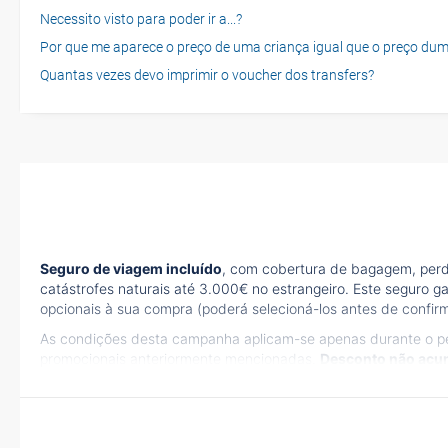
Necessito visto para poder ir a...?
Por que me aparece o preço de uma criança igual que o preço dum
Quantas vezes devo imprimir o voucher dos transfers?
Seguro de viagem incluído
, com cobertura de bagagem, perd
catástrofes naturais até 3.000€ no estrangeiro. Este seguro ga
opcionais à sua compra (poderá selecioná-los antes de confir
As condições desta campanha aplicam-se apenas durante o per
promocionais anteriormente mencionadas.
Desconto não acu