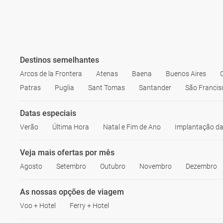
Destinos semelhantes
Arcos de la Frontera
Atenas
Baena
Buenos Aires
Patras
Puglia
Sant Tomas
Santander
São Francis
Datas especiais
Verão
Última Hora
Natal e Fim de Ano
Implantação da
Veja mais ofertas por mês
Agosto
Setembro
Outubro
Novembro
Dezembro
As nossas opções de viagem
Voo + Hotel
Ferry + Hotel