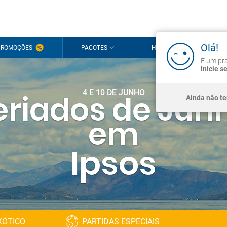
Olá!
PROMOÇÕES
PACOTES
HOTÉIS
CRU
É um pra
Inicie s
4 E 10 DE JUNHO
eriados de Jun
Ainda não t
em
Ipsos
XÓTICO
PARTIDAS ESPECIAIS