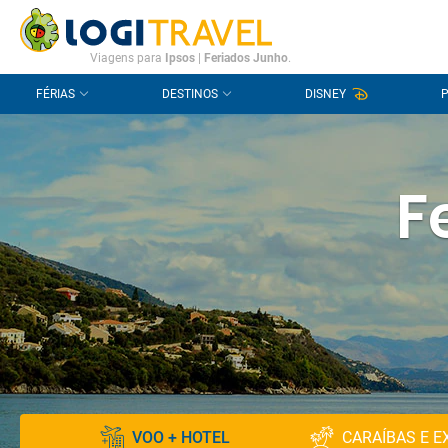
CONTACTO
PERGUNTAS FREQUENTES
Viagens para
Ipsos
|
Feriados Junho
.
FÉRIAS
DESTINOS
DISNEY
F
VOO + HOTEL
CARAÍBAS E E