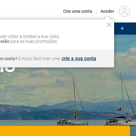
€
Origem
LISBOA (LIS)
PT
EUR
Crie uma conta
|
Aceder
ZEIROS
CIRCUITOS
VOOS
Iniciar sessão
zer voltar a receber a sua visita.
essão
para as suas promoções.
ho
crie a sua conta
em conta?
É muito fácil criar uma: