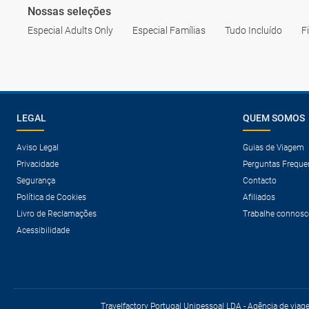
Nossas seleções
Especial Adults Only
Especial Famílias
Tudo Incluído
F
LEGAL
QUEM SOMOS
Aviso Legal
Guias de Viagem
Privacidade
Perguntas Freque
Segurança
Contacto
Política de Cookies
Afiliados
Livro de Reclamações
Trabalhe connosc
Acessibilidade
Travelfactory Portugal Unipessoal LDA - Agência de viag