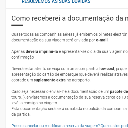
RESOLVEMOS AS SUAS DÚVIDAS
Como receberei a documentação da 
Quase todas as companhias aéreas já emitem os bilhetes electróni
documentação da sua viagem será enviada por
e-mail
.
Apenas
deverá imprimi-la
e apresentar-se o dia da sua viagem no
confirmação
Deverá estar atento se viaja com uma companhia
low cost
, já qu
apresentação do cartão de embarque (que deverá realizar através
cobrado um
suplemento extra
no aeroporto.
Caso seja necessário enviar-lhe a documentação de um
pacote de
tours...), enviaremos a documentação da sua reserva cerca de 10 d
levá-la consigo na viagem.
Esta documentação será será solicitada no balcão da companhia aéreen ao realizar o check-in no dia
da partida.
Posso cancelar ou modificar a reserva da viagem? Que custos po