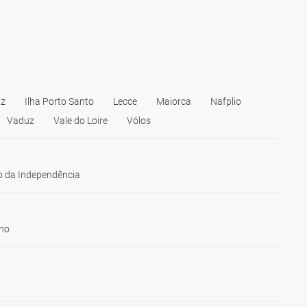
az
Ilha Porto Santo
Lecce
Maiorca
Nafplio
Vaduz
Vale do Loire
Vólos
 da Independência
ho