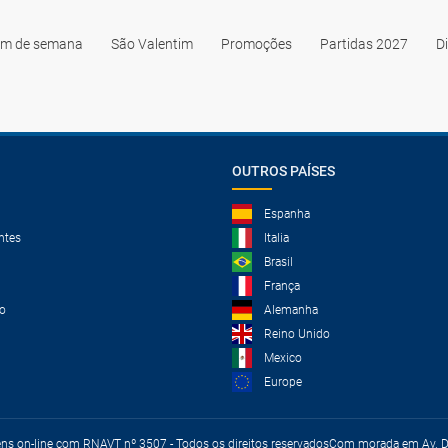
im de semana
São Valentim
Promoções
Partidas 2027
D
OUTROS PAÍSES
Espanha
ntes
Italia
Brasil
França
o
Alemanha
Reino Unido
Mexico
Europe
ens on-line com RNAVT nº 3507 - Todos os direitos reservados
Com morada em Av. Du