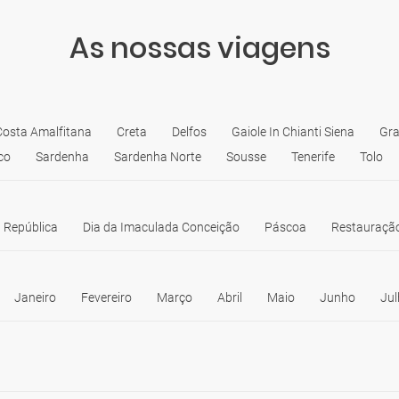
As nossas viagens
Costa Amalfitana
Creta
Delfos
Gaiole In Chianti Siena
Gr
co
Sardenha
Sardenha Norte
Sousse
Tenerife
Tolo
 República
Dia da Imaculada Conceição
Páscoa
Restauração
Janeiro
Fevereiro
Março
Abril
Maio
Junho
Jul