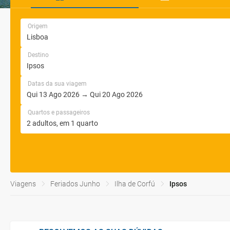
Origem
Destino
Datas da sua viagem
Quartos e passageiros
Viagens
Feriados Junho
Ilha de Corfú
Ipsos