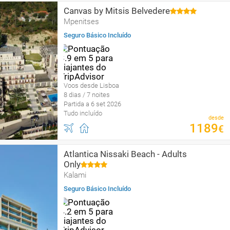
Canvas by Mitsis Belvedere
Mpenitses
Seguro Básico Incluído
Voos desde Lisboa
8 dias / 7 noites
Partida a 6 set 2026
Tudo incluído
desde
1189
€
Atlantica Nissaki Beach - Adults
Only
Kalami
Seguro Básico Incluído