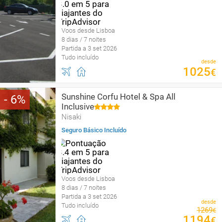
Voos desde Lisboa
8 dias / 7 noites
Partida a 3 set 2026
Tudo incluído
desde
1025
€
Sunshine Corfu Hotel & Spa All
6
Inclusive
Nisaki
Seguro Básico Incluído
Voos desde Lisboa
8 dias / 7 noites
Partida a 3 set 2026
desde
Tudo incluído
1269
€
1194
€