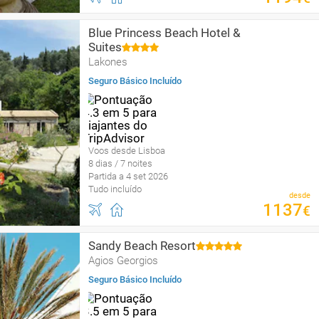
Blue Princess Beach Hotel &
Suites
Lakones
Seguro Básico Incluído
Voos desde Lisboa
8 dias / 7 noites
Partida a 4 set 2026
Tudo incluído
desde
1137
€
Sandy Beach Resort
Agios Georgios
Seguro Básico Incluído