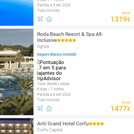
Partida a 3 set 2026
Tudo incluído
desde
1319
€
Roda Beach Resort & Spa All-
Inclusive
Agnos
Seguro Básico Incluído
Voos desde Lisboa
8 dias / 7 noites
Partida a 8 set 2026
Tudo incluído
desde
1477
€
Ariti Grand Hotel Corfu
Corfu Capital