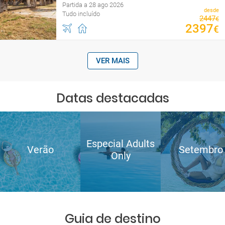
Partida a 28 ago 2026
desde
Tudo incluído
2447
€
2397
€
VER MAIS
Datas destacadas
Especial Adults
Verão
Setembro
Only
Guia de destino