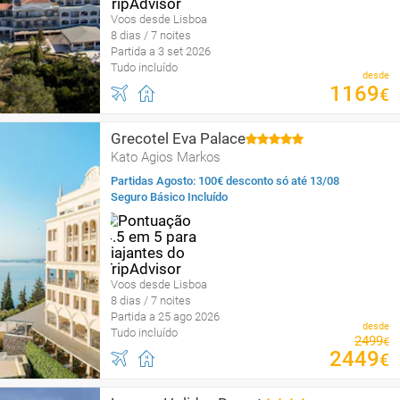
Voos desde Lisboa
8 dias / 7 noites
Partida a 3 set 2026
Tudo incluído
desde
1169
€
Grecotel Eva Palace
Kato Agios Markos
Partidas Agosto: 100€ desconto só até 13/08
Seguro Básico Incluído
Voos desde Lisboa
8 dias / 7 noites
Partida a 25 ago 2026
desde
Tudo incluído
2499
€
2449
€