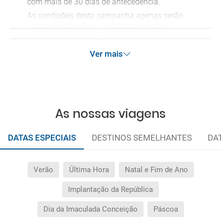
com mais de 30 dias de antecedência.
As condições desta campanha apenas serão
aplicáveis durante a vigência da mesma. As
possíveis modificações na reserva posteriores a
esta campanha ficam excluídas das condições
Ver mais
de promoção anteriormente mencionadas.
Desconto não acumulável.
As nossas viagens
DATAS ESPECIAIS
DESTINOS SEMELHANTES
DA
Verão
Última Hora
Natal e Fim de Ano
Implantação da República
Dia da Imaculada Conceição
Páscoa