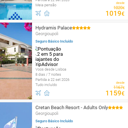
desde
Meia pensão
1020
€
1019
€
Hydramis Palace
Georgioupoli
Seguro Básico Incluído
Voos desde Lisboa
8 dias / 7 noites
Partida a 22 set 2026
desde
Tudo incluído
1167
€
1159
€
Cretan Beach Resort - Adults Only
Georgioupoli
Seguro Básico Incluído