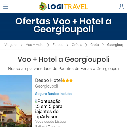
Ofertas Voo + Hotel a
Georgioupoli
Viagens
Voo + Hotel
Europa
Grécia
Creta
Georgioupol
Voo + Hotel a Georgioupoli
Nossa ampla variedade de Pacotes de Férias a Georgioupoli
Despo Hotel
Georgioupoli
Seguro Básico Incluído
Voos desde Lisboa
8 dias / 7 noites