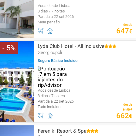
Voos desde Lisboa
8 dias / 7 noites
Partida a 22 set 2026
Meia pensão
desde
647
€
Lyda Club Hotel - All Inclusive
5
Georgioupoli
Seguro Básico Incluído
Voos desde Lisboa
8 dias / 7 noites
Partida a 22 set 2026
desde
Tudo incluído
698
€
662
€
Fereniki Resort & Spa