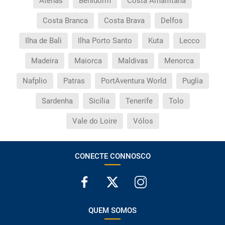
Atenas
Benidorm
Costa Amalfitana
Costa Branca
Costa Brava
Delfos
Ilha de Bali
Ilha Porto Santo
Kuta
Lecco
Madeira
Maiorca
Maldivas
Menorca
Nafplio
Patras
PortAventura World
Puglia
Sardenha
Sicília
Tenerife
Tolo
Vale do Loire
Vólos
CONECTE CONNOSCO
QUEM SOMOS