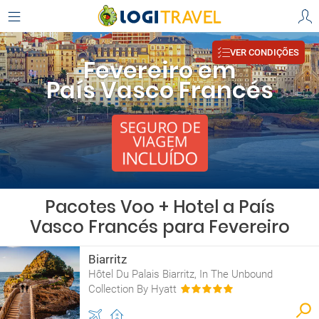
VER CONDIÇÕES
Fevereiro em
País Vasco Francés
Pacotes Voo + Hotel a País
Vasco Francés para Fevereiro
Biarritz
Hôtel Du Palais Biarritz, In The Unbound
Collection By Hyatt