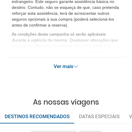
estrangeiro. Este seguro garante assistência básica no
destino. Contudo, não se esqueça de que, caso pretenda
reforçar esta assistência, terá de acrescentar outros
seguros opcionais à sua compra (poderá selecioná-los
antes de confirmar a reserva).
​As condições desta campanha só serão aplicáveis
durante a vigência da mesma. Quaisquer alterações que
possam ser efetuadas à reserva após terminada esta
campanha não serão abrangidas pelas condições de
promoção anteriormente referidas. Desconto não
acumulável.
Ver mais
As nossas viagens
DESTINOS RECOMENDADOS
DATAS ESPECIAIS
V