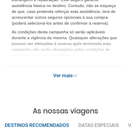
assistência básica no destino. Contudo, não se esqueça
de que, caso pretenda reforçar esta assistência, terá de
acrescentar outros seguros opcionais à sua compra
(poderá selecioná-los antes de confirmar a reserva).
As condições desta campanha só serão aplicáveis
durante a vigência da mesma. Quaisquer alterações que
possam ser efetuadas à reserva após terminada esta
campanha não serão abrangidas pelas condições de
promoção anteriormente referidas.
Ver mais
As nossas viagens
DESTINOS RECOMENDADOS
DATAS ESPECIAIS
V