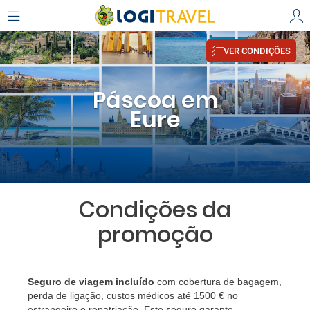
VER CONDIÇÕES
Páscoa em
Eure
Condições da
promoção
Seguro de viagem incluído
com cobertura de bagagem,
perda de ligação, custos médicos até 1500 € no
estrangeiro e repatriação. Este seguro garante