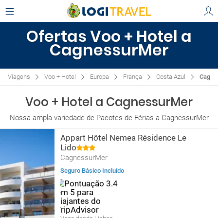
Ofertas Voo + Hotel a
CagnessurMer
Viagens
Voo + Hotel
Europa
França
Costa Azul
Cagne
Voo + Hotel a CagnessurMer
Nossa ampla variedade de Pacotes de Férias a CagnessurMer
Appart Hôtel Nemea Résidence Le
Lido
CagnessurMer
Seguro Básico Incluído