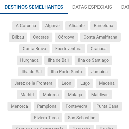
DESTINOS SEMELHANTES
DATAS ESPECIAIS
DA
A Corunha
Algarve
Alicante
Barcelona
Bilbau
Caceres
Córdova
Costa Amalfitana
Costa Brava
Fuerteventura
Granada
Hurghada
Ilha de Bali
Ilha de Santiago
Ilha do Sal
Ilha Porto Santo
Jamaica
Jerez de la Frontera
Leon
Lugo
Madeira
Madrid
Maiorca
Málaga
Maldivas
Menorca
Pamplona
Pontevedra
Punta Cana
Riviera Turca
San Sebastián