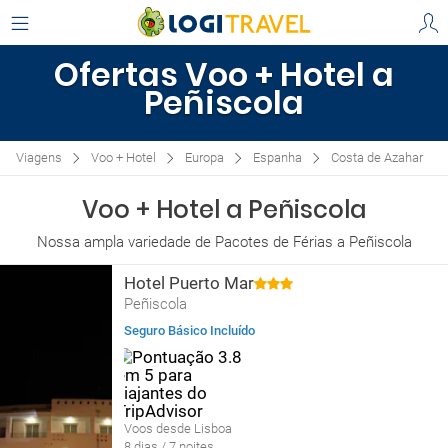
Ofertas Voo + Hotel a
Peñiscola
Viagens
Voo + Hotel
Europa
Espanha
Costa de Azahar
Voo + Hotel a Peñiscola
Nossa ampla variedade de Pacotes de Férias a Peñiscola
Hotel Puerto Mar
Peñiscola
Seguro Básico Incluído
Voos desde Lisboa
8 dias / 7 noites