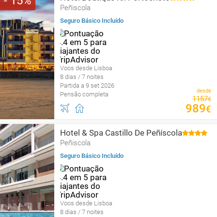
15
Peñiscola
Seguro Básico Incluído
Voos desde Lisboa
8 dias / 7 noites
Partida a 9 set 2026
desde
Pensão completa
1157
€
989
€
Hotel & Spa Castillo De Peñíscola
Peñiscola
Seguro Básico Incluído
Voos desde Lisboa
8 dias / 7 noites