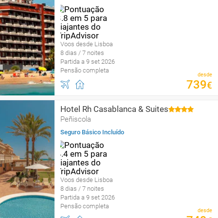
Voos desde Lisboa
8 dias / 7 noites
Partida a 9 set 2026
Pensão completa
desde
739
€
Hotel Rh Casablanca & Suites
Peñiscola
Seguro Básico Incluído
Voos desde Lisboa
8 dias / 7 noites
Partida a 9 set 2026
Pensão completa
desde