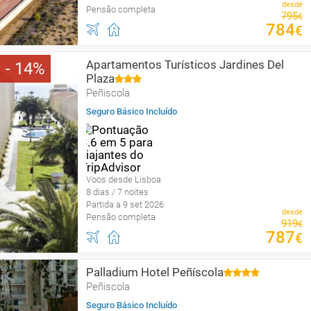
desde
Pensão completa
795
€
784
€
Apartamentos Turísticos Jardines Del
14
Plaza
Peñiscola
Seguro Básico Incluído
Voos desde Lisboa
8 dias / 7 noites
Partida a 9 set 2026
desde
Pensão completa
919
€
787
€
Palladium Hotel Peñíscola
Peñiscola
Seguro Básico Incluído