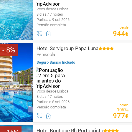
Voos desde Lisboa
8 dias / 7 noites
Partida a 9 set 2026
Pensão completa
desde
944
€
Hotel Servigroup Papa Luna
8
Peñiscola
Seguro Básico Incluído
Voos desde Lisboa
8 dias / 7 noites
Partida a 8 set 2026
desde
Pensão completa
1067
€
977
€
Hotel Boutique Rh Portocristo