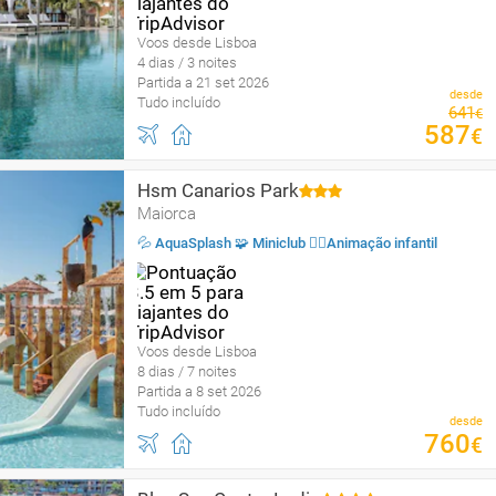
Voos desde Lisboa
4 dias / 3 noites
Partida a 21 set 2026
desde
Tudo incluído
641
€
587
€
Hsm Canarios Park
Maiorca
💦 AquaSplash 🧩 Miniclub 🤹‍♂️Animação infantil
Voos desde Lisboa
8 dias / 7 noites
Partida a 8 set 2026
Tudo incluído
desde
760
€