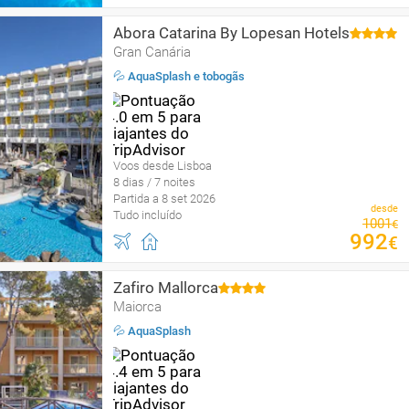
Abora Catarina By Lopesan Hotels
Gran Canária
💦 AquaSplash e tobogãs
Voos desde Lisboa
8 dias / 7 noites
Partida a 8 set 2026
desde
Tudo incluído
1001
€
992
€
Zafiro Mallorca
Maiorca
💦 AquaSplash