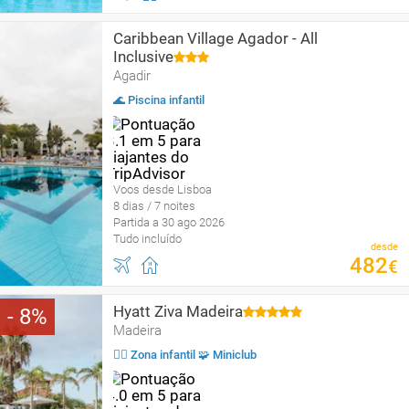
Caribbean Village Agador - All
Inclusive
Agadir
🌊 Piscina infantil
Voos desde Lisboa
8 dias / 7 noites
Partida a 30 ago 2026
Tudo incluído
desde
482
€
Hyatt Ziva Madeira
8
Madeira
🤹‍♂️ Zona infantil 🧩 Miniclub