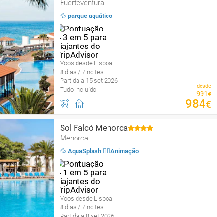
Fuerteventura
💦 parque aquático
Voos desde Lisboa
8 dias / 7 noites
Partida a 15 set 2026
desde
Tudo incluído
991
€
984
€
Sol Falcó Menorca
Menorca
💦 AquaSplash 🤹‍♂️Animação
Voos desde Lisboa
8 dias / 7 noites
Partida a 8 set 2026