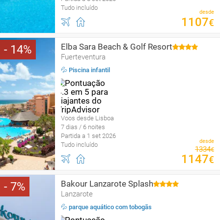
Tudo incluído
desde
1107
€
Elba Sara Beach & Golf Resort
14
Fuerteventura
💦 Piscina infantil
Voos desde Lisboa
7 dias / 6 noites
Partida a 1 set 2026
desde
Tudo incluído
1334
€
1147
€
Bakour Lanzarote Splash
7
Lanzarote
💦 parque aquático com tobogãs