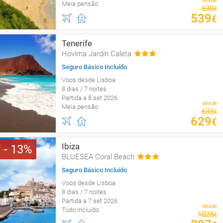
desde
Meia pensão
630
€
539
€
Tenerife
Hovima Jardín Caleta
Seguro Básico Incluído
Voos desde Lisboa
8 dias / 7 noites
Partida a 8 set 2026
desde
Meia pensão
633
€
629
€
Ibiza
13
BLUESEA Coral Beach
Seguro Básico Incluído
Voos desde Lisboa
8 dias / 7 noites
Partida a 7 set 2026
desde
Tudo incluído
1028
€