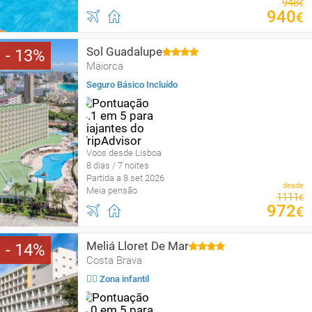
948
€
940
€
Sol Guadalupe
13
Maiorca
Seguro Básico Incluído
Voos desde Lisboa
8 dias / 7 noites
Partida a 8 set 2026
desde
Meia pensão
1111
€
972
€
Meliá Lloret De Mar
14
Costa Brava
🤹‍♂️ Zona infantil