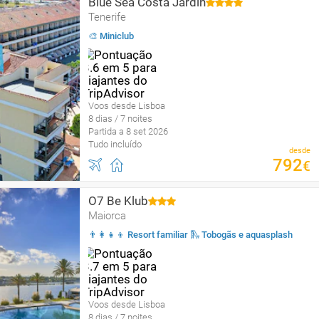
Blue Sea Costa Jardin
Tenerife
🎨 Miniclub
Voos desde Lisboa
8 dias / 7 noites
Partida a 8 set 2026
Tudo incluído
desde
792
€
O7 Be Klub
Maiorca
👨‍👩‍👧‍👦 Resort familiar 🛝 Tobogãs e aquasplash
Voos desde Lisboa
8 dias / 7 noites