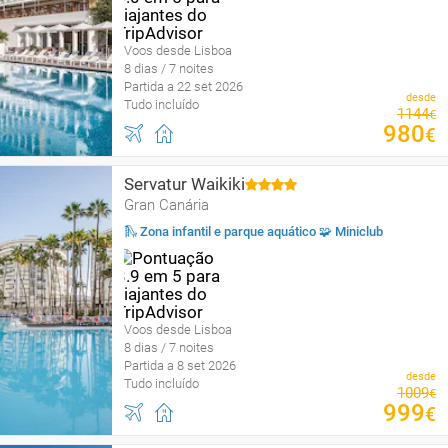
Voos desde Lisboa
8 dias / 7 noites
Partida a 22 set 2026
desde
Tudo incluído
1144
€
980
€
Servatur Waikiki
Gran Canária
🛝 Zona infantil e parque aquático 🧩 Miniclub
Voos desde Lisboa
8 dias / 7 noites
Partida a 8 set 2026
desde
Tudo incluído
1009
€
999
€