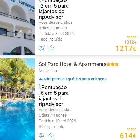
Voos desde Lisboa
8 dias / 7 noites
Partida a 8 set 2026
desde
Tudo incluído
1312
€
1217
€
Sol Parc Hotel & Apartments
Menorca
🌊 Mini parque aquático para crianças
Voos desde Lisboa
5 dias / 4 noites
Partida a 10 set 2026
Só alojamento
desde
614
€