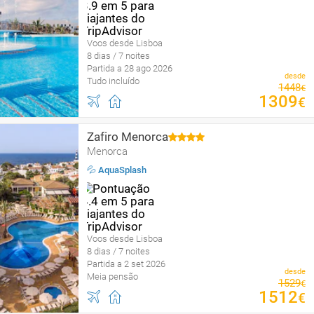
Voos desde Lisboa
8 dias / 7 noites
Partida a 28 ago 2026
desde
Tudo incluído
1448
€
1309
€
Zafiro Menorca
Menorca
💦 AquaSplash
Voos desde Lisboa
8 dias / 7 noites
Partida a 2 set 2026
desde
Meia pensão
1529
€
1512
€