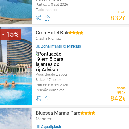
Partida a 8 set 2026
Tudo incluído
desde
832
€
Gran Hotel Bali
15
Costa Branca
🤹‍♂️ Zona infantil 🎨 Miniclub
Voos desde Lisboa
8 dias / 7 noites
Partida a 8 set 2026
desde
Pensão completa
994
€
842
€
Bluesea Marina Parc
Menorca
🏄‍♀️ AquaSplash