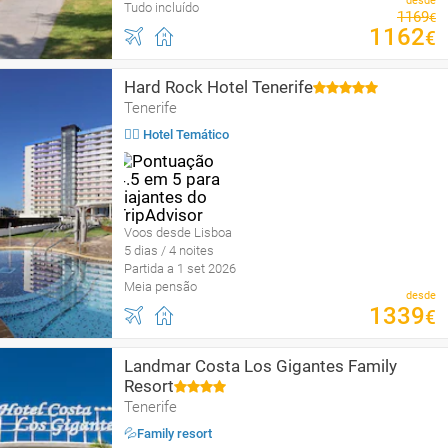
desde
Tudo incluído
1169
€
1162
€
Hard Rock Hotel Tenerife
Tenerife
🤹‍♀️ Hotel Temático
Voos desde Lisboa
5 dias / 4 noites
Partida a 1 set 2026
Meia pensão
desde
1339
€
Landmar Costa Los Gigantes Family
Resort
Tenerife
💦Family resort