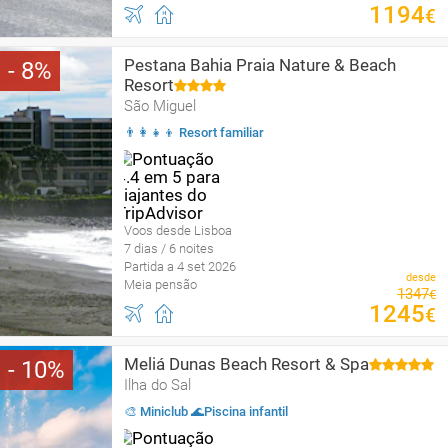
1194
€
Pestana Bahia Praia Nature & Beach
8
Resort
São Miguel
👨‍👩‍👧‍👦 Resort familiar
Voos desde Lisboa
7 dias / 6 noites
Partida a 4 set 2026
desde
Meia pensão
1347
€
1245
€
Meliá Dunas Beach Resort & Spa
10
Ilha do Sal
🎨 Miniclub 🌊Piscina infantil