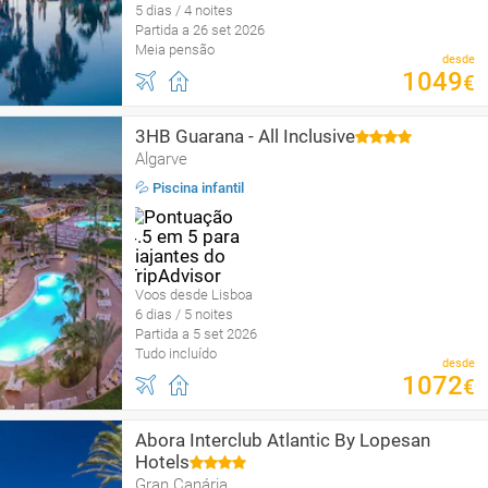
5 dias / 4 noites
Partida a 26 set 2026
Meia pensão
desde
1049
€
3HB Guarana - All Inclusive
Algarve
💦 Piscina infantil
Voos desde Lisboa
6 dias / 5 noites
Partida a 5 set 2026
Tudo incluído
desde
1072
€
Abora Interclub Atlantic By Lopesan
Hotels
Gran Canária