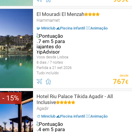
El Mouradi El Menzah
Hammamet
🧩 Miniclub 🌊Piscina infantil 🤹‍♂️Animação
Voos desde Lisboa
8 dias / 7 noites
Partida a 21 set 2026
Tudo incluído
desde
767
€
Hotel Riu Palace Tikida Agadir - All
15
Inclusive
Agadir
🎨 Miniclub 🌊Piscina infantil 🤹‍♂️Animação