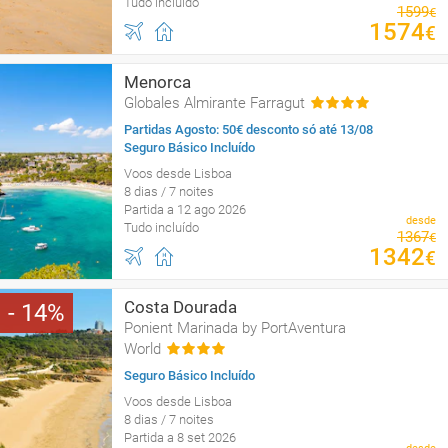
Tudo incluído
1599
€
1574
€
Menorca
Globales Almirante Farragut
Partidas Agosto: 50€ desconto só até 13/08
Seguro Básico Incluído
Voos desde Lisboa
8 dias / 7 noites
Partida a 12 ago 2026
desde
Tudo incluído
1367
€
1342
€
Costa Dourada
14
Ponient Marinada by PortAventura
World
Seguro Básico Incluído
Voos desde Lisboa
8 dias / 7 noites
Partida a 8 set 2026