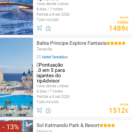
Voos desde Lisboa
8 dias / 7 noites
Partida a 8 set 2026
desde
Tudo incluído
1508
€
1489
€
Bahia Principe Explore Fantasia
Tenerife
🤹‍♀️ Hotel Temático
Voos desde Lisboa
8 dias / 7 noites
Partida a 8 set 2026
Tudo incluído
desde
1512
€
Sol Katmandú Park & Resort
13
Maiorca