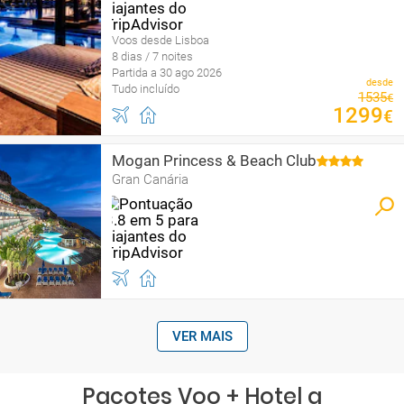
Voos desde Lisboa
8 dias / 7 noites
Partida a 30 ago 2026
desde
Tudo incluído
1535
€
1299
€
Mogan Princess & Beach Club
Gran Canária
VER MAIS
Pacotes Voo + Hotel a