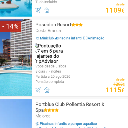
Tudo incluído
desde
1109
€
Poseidon Resort
14
Costa Branca
🎨 Miniclub 🌊Piscina infantil 🤹‍♂️Animação
Voos desde Lisboa
8 dias / 7 noites
Partida a 20 ago 2026
desde
Pensão completa
1293
€
1115
€
Portblue Club Pollentia Resort &
Spa
Maiorca
🏄 Piscinas infantis e parque aquático