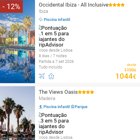
Occidental Ibiza - All Inclusive
12
Ibiza
💦 Piscina infantil
Voos desde Lisboa
8 dias / 7 noites
Partida a 7 set 2026
desde
Tudo incluído
1190
€
1044
€
The Views Oasis
Madeira
🏄 Piscina infantil 🎡Parque
Voos desde Lisboa