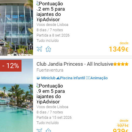
Voos desde Lisboa
8 dias / 7 noites
Partida a 8 set 2026
Tudo incluído
desde
1349
€
Club Jandia Princess - All Inclusive
12
Fuerteventura
🧩 Miniclub 🌊Piscina infantil 🤹‍♂️Animação
Voos desde Lisboa
8 dias / 7 noites
Partida a 15 set 2026
desde
Tudo incluído
1071
€
939
€