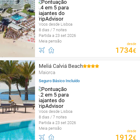
Voos desde Lisboa
8 dias / 7 noites
Partida a 23 set 2026
Meia pensão
desde
1734
€
Meliá Calviá Beach
Maiorca
Seguro Básico Incluído
Voos desde Lisboa
8 dias / 7 noites
Partida a 23 set 2026
Meia pensão
desde
1912
€