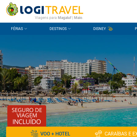
CONTACTO
PERGUNTAS FREQUENTES
Viagens para
Magaluf
|
Maio
.
FÉRIAS
DESTINOS
DISNEY
VOO + HOTEL
CARAÍBAS E E