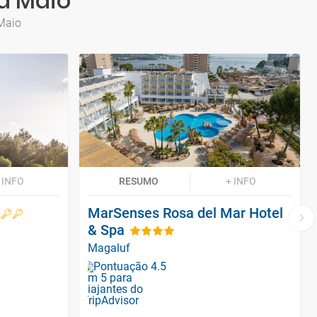
a Maio
 Maio
 INFO
RESUMO
+ INFO
MarSenses Rosa del Mar Hotel
& Spa
Magaluf