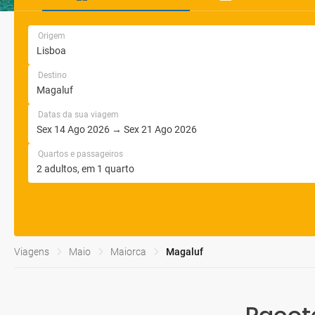
Origem
Destino
Datas da sua viagem
Quartos e passageiros
Viagens
Maio
Maiorca
Magaluf