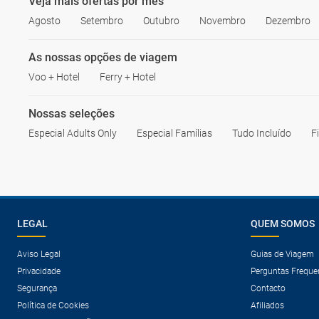
Veja mais ofertas por mês
Agosto
Setembro
Outubro
Novembro
Dezembro
As nossas opções de viagem
Voo + Hotel
Ferry + Hotel
Nossas seleções
Especial Adults Only
Especial Famílias
Tudo Incluído
F
LEGAL
QUEM SOMOS
Aviso Legal
Guias de Viagem
Privacidade
Perguntas Freque
Segurança
Contacto
Política de Cookies
Afiliados