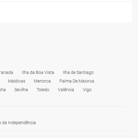
ranada
Ilha da Boa Vista
Ilha de Santiago
Maldivas
Menorca
Palma De Maiorca
nha
Sevilha
Toledo
Valência
Vigo
 da Independência