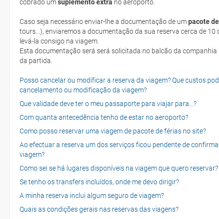
cobrado um
suplemento extra
no aeroporto.
Caso seja necessário enviar-lhe a documentação de um
pacote de
tours...), enviaremos a documentação da sua reserva cerca de 10 d
levá-la consigo na viagem.
Esta documentação será será solicitada no balcão da companhia aéreen ao realizar o check-in no dia
da partida.
Posso cancelar ou modificar a reserva da viagem? Que custos po
cancelamento ou modificação da viagem?
Que validade deve ter o meu passaporte para viajar para...?
Com quanta antecedência tenho de estar no aeroporto?
Como posso reservar uma viagem de pacote de férias no site?
Ao efectuar a reserva um dos serviços ficou pendente de confirma
viagem?
Como sei se há lugares disponíveis na viagem que quero reservar?
Se tenho os transfers incluídos, onde me devo dirigir?
A minha reserva inclui algum seguro de viagem?
Quais as condições gerais nas reservas das viagens?