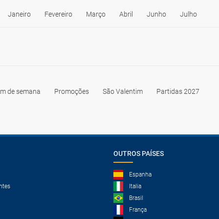
Janeiro
Fevereiro
Março
Abril
Junho
Julho
im de semana
Promoções
São Valentim
Partidas 2027
OUTROS PAÍSES
Espanha
ntes
Italia
Brasil
França