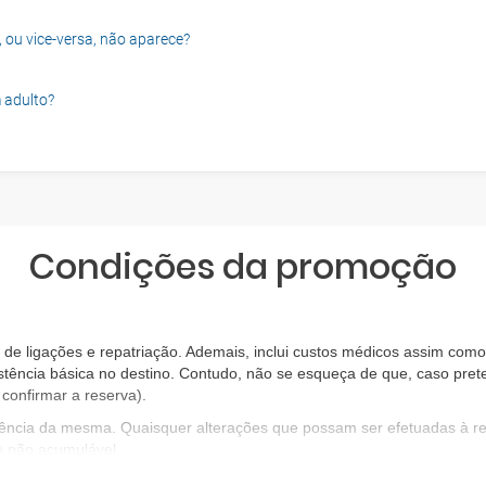
, ou vice-versa, não aparece?
 adulto?
Condições da promoção
e ligações e repatriação. Ademais, inclui custos médicos assim como 
stência básica no destino. Contudo, não se esqueça de que, caso prete
confirmar a reserva).
igência da mesma. Quaisquer alterações que possam ser efetuadas à 
o não acumulável.