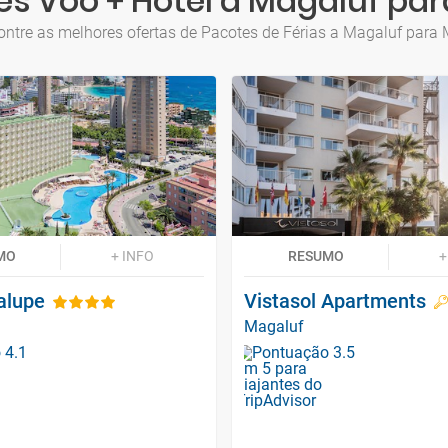
es Voo + Hotel a Magaluf par
ntre as melhores ofertas de Pacotes de Férias a Magaluf para
MO
+ INFO
RESUMO
+
alupe
Vistasol Apartments
Magaluf