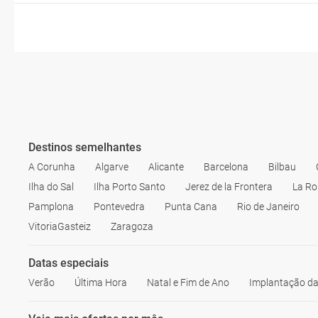
Destinos semelhantes
A Corunha
Algarve
Alicante
Barcelona
Bilbau
Ilha do Sal
Ilha Porto Santo
Jerez de la Frontera
La Ro
Pamplona
Pontevedra
Punta Cana
Rio de Janeiro
VitoriaGasteiz
Zaragoza
Datas especiais
Verão
Última Hora
Natal e Fim de Ano
Implantação da