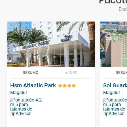
Pacot
Enco
RESUMO
+ INFO
RESU
Hsm Atlantic Park
Sol Guad
Magaluf
Magaluf