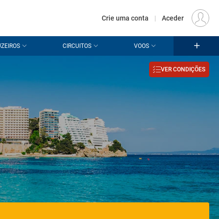
€
Origem
LISBOA (LIS)
PT
EUR
Crie uma conta
|
Aceder
ZEIROS
CIRCUITOS
VOOS
VER CONDIÇÕES