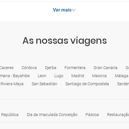
Ver mais
As nossas viagens
Caceres
Córdova
Djerba
Formentera
Gran Canária
G
mana - Bayahibe
Leon
Lugo
Madrid
Maiorca
Málaga
Riviera Maya
San Sebastián
Santiago de Compostela
Sarde
 República
Dia da Imaculada Conceição
Páscoa
Restauração