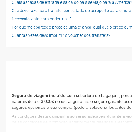
Quais as taxas de entrada e saída do país se viajo para a América?
Que devo fazer se o transfer contratado do aeroporto para o hotel
Necessito visto para poder ir a...?
Por que me aparece o preço de uma criança igual que o preço dum
Quantas vezes devo imprimir o voucher dos transfers?
Seguro de viagem incluído
com cobertura de bagagem, perda d
naturais de até 3.000€ no estrangeiro. Este seguro garante assi
seguros opcionais à sua compra (poderá selecioná-los antes de 
As condições desta campanha só serão aplicáveis durante a v
pelas condições de promoção anteriormente referidas. Descont