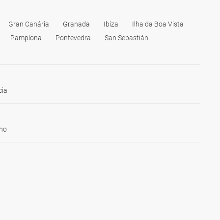
Gran Canária
Granada
Ibiza
Ilha da Boa Vista
Pamplona
Pontevedra
San Sebastián
cia
ho