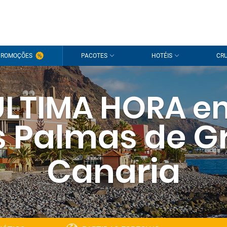
PROMOÇÕES
PACOTES
HOTÉIS
CRU
ÚLTIMA HORA e
s Palmas de G
Canaria