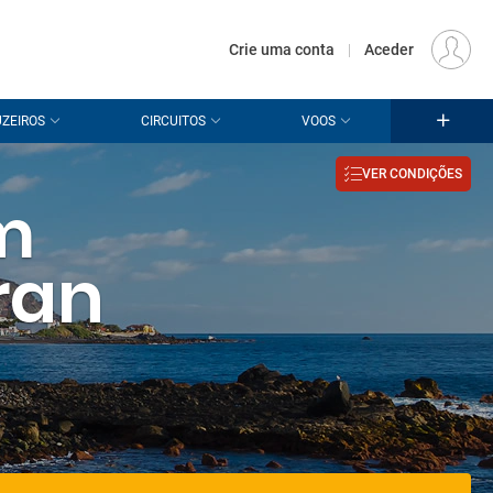
€
Origem
LISBOA (LIS)
PT
EUR
Crie uma conta
|
Aceder
ZEIROS
CIRCUITOS
VOOS
VER CONDIÇÕES
m
ran