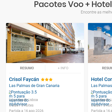
Pacotes Voo + Hote
Encontre as melho
RESUMO
+ INFO
RESU
Crisol Faycán
Hotel Co
Las Palmas de Gran Canaria
Las Palmas
Voos desde Lisboa
Voos desde L
6 dias / 5 noites
6 dias / 5 noi
Partida a 16 ago 2026
Partida a 16