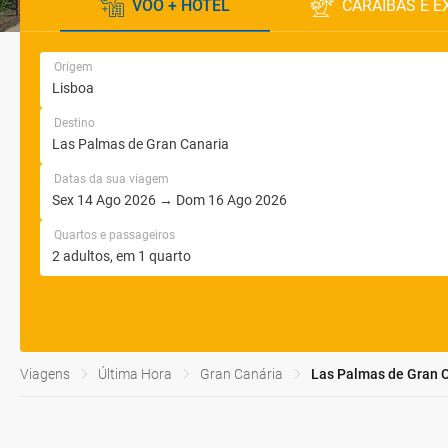
VOO + HOTEL
CARAÍBAS E E
Origem
Destino
Datas da sua viagem
Quartos e passageiros
Viagens
Última Hora
Gran Canária
Las Palmas de Gran 