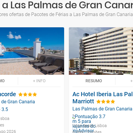
l a Las Palmas de Gran Canar
res ofertas de Pacotes de Férias a Las Palmas de Gran Canari
MO
+ INFO
RESUMO
+
ncorde
Ac Hotel Iberia Las P
Marriott
 de Gran Canaria
Las Palmas de Gran Canaria
isboa
tes
Voos desde Lisboa
 ago 2026
6 dias / 5 noites