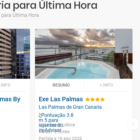
ia para Última Hora
a para Última Hora
 INFO
RESUMO
+ INFO
almas By
Exe Las Palmas
Las Palmas de Gran Canaria
Voos desde Lisboa
6 dias / 5 noites
Partida a 16 ago 2026