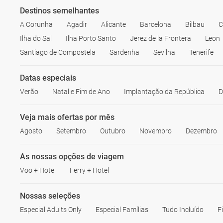
Destinos semelhantes
A Corunha
Agadir
Alicante
Barcelona
Bilbau
C
Ilha do Sal
Ilha Porto Santo
Jerez de la Frontera
Leon
Santiago de Compostela
Sardenha
Sevilha
Tenerife
Datas especiais
Verão
Natal e Fim de Ano
Implantação da República
D
Veja mais ofertas por mês
Agosto
Setembro
Outubro
Novembro
Dezembro
As nossas opções de viagem
Voo + Hotel
Ferry + Hotel
Nossas seleções
Especial Adults Only
Especial Famílias
Tudo Incluído
F