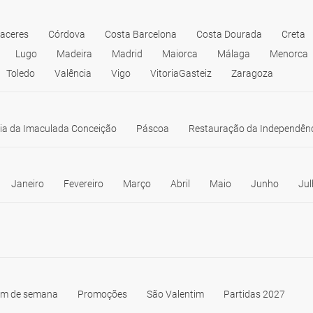
<li>Las Dunas: 0034 928 765 242</li>
<li>Agüimes: 0034 928 124 183</li>
<li>Ingenio: 0034 928 783 799</li>
aceres
Córdova
Costa Barcelona
Costa Dourada
Creta
<li>Mogán: 0034 928 158 804</li>
Lugo
Madeira
Madrid
Maiorca
Málaga
Menorca
<li>Santa Lucía: 0034 928 125 260</li>
Toledo
Valência
Vigo
VitoriaGasteiz
Zaragoza
<li>Telde: 0034 828 013 312</li>
ia da Imaculada Conceição
Páscoa
Restauração da Independên
Janeiro
Fevereiro
Março
Abril
Maio
Junho
Jul
im de semana
Promoções
São Valentim
Partidas 2027