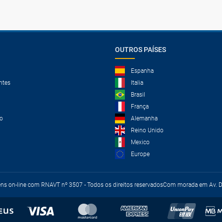
OUTROS PAÍSES
Espanha
ntes
Italia
Brasil
França
o
Alemanha
Reino Unido
Mexico
Europe
ens on-line com RNAVT nº 3507 - Todos os direitos reservados
Com morada em Av. Du