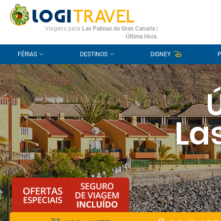
CONTACTO
PERGUNTAS FREQUENTES
Viagens para
Las Palmas de Gran Canaria
|
Última Hora
.
FÉRIAS
DESTINOS
DISNEY
La