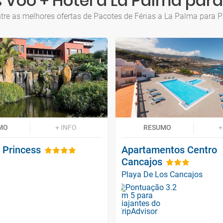
 Voo + Hotel a La Palma par
tre as melhores ofertas de Pacotes de Férias a La Palma para 
MO
+ INFO
RESUMO
+
 Princess
Apartamentos Centro
Cancajos
Playa De Los Cancajos