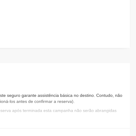
ste seguro garante assistência básica no destino. Contudo, não
oná-los antes de confirmar a reserva).
reserva após terminada esta campanha não serão abrangidas