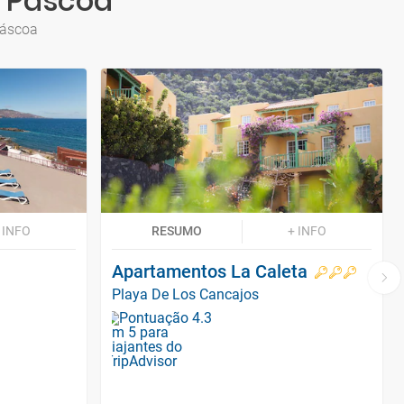
a Páscoa
Páscoa
 INFO
RESUMO
+ INFO
Apartamentos La Caleta
Playa De Los Cancajos