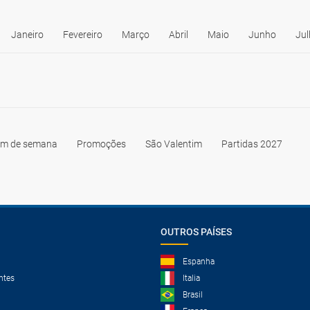
Janeiro
Fevereiro
Março
Abril
Maio
Junho
Jul
im de semana
Promoções
São Valentim
Partidas 2027
OUTROS PAÍSES
Espanha
ntes
Italia
Brasil