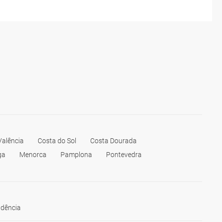
Valência
Costa do Sol
Costa Dourada
ga
Menorca
Pamplona
Pontevedra
ndência