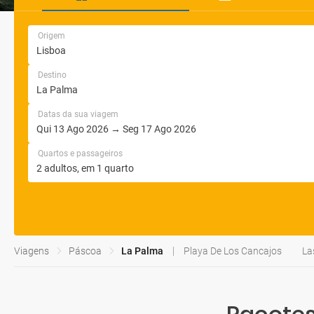
Origem
Destino
Datas da sua viagem
Quartos e passageiros
Viagens
Páscoa
La Palma
Playa De Los Cancajos
La