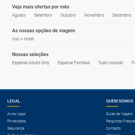
Veja mais ofertas por mês
Agosto
Setembro
Outubro
Novembro
Dezembro
As nossas opções de viagem
Voo + Hotel
Nossas seleções
Especial Adults Only
Especial Famílias
Tudo Incluído
F
LEGAL
QUEM SOMOS
Aviso Legal
Guias de Viagem
Privacidade
Perguntas Freque
Segurança
Contacto