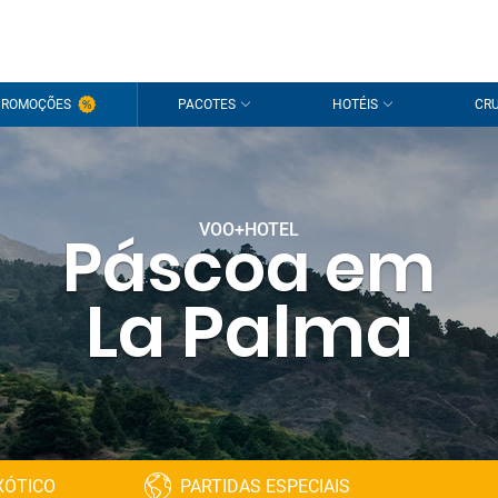
PROMOÇÕES
PACOTES
HOTÉIS
CRU
VOO+HOTEL
Páscoa em
La Palma
XÓTICO
PARTIDAS ESPECIAIS