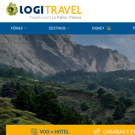
CONTACTO
PERGUNTAS FREQUENTES
Viagens para
La Palma
|
Páscoa
.
FÉRIAS
DESTINOS
DISNEY
VOO + HOTEL
CARAÍBAS E E