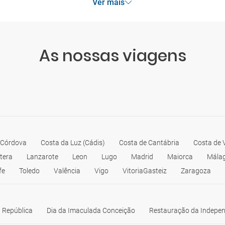
Ver mais
As nossas viagens
Córdova
Costa da Luz (Cádis)
Costa de Cantábria
Costa de 
ntera
Lanzarote
Leon
Lugo
Madrid
Maiorca
Mála
fe
Toledo
Valência
Vigo
VitoriaGasteiz
Zaragoza
 República
Dia da Imaculada Conceição
Restauração da Indepe