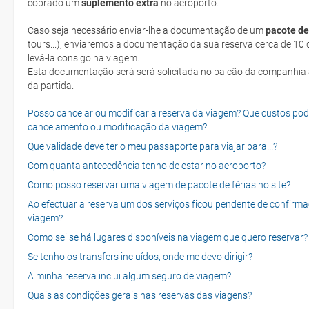
cobrado um
suplemento extra
no aeroporto.
Caso seja necessário enviar-lhe a documentação de um
pacote de
tours...), enviaremos a documentação da sua reserva cerca de 10 d
levá-la consigo na viagem.
Esta documentação será será solicitada no balcão da companhia aéreen ao realizar o check-in no dia
da partida.
Posso cancelar ou modificar a reserva da viagem? Que custos po
cancelamento ou modificação da viagem?
Que validade deve ter o meu passaporte para viajar para...?
Com quanta antecedência tenho de estar no aeroporto?
Como posso reservar uma viagem de pacote de férias no site?
Ao efectuar a reserva um dos serviços ficou pendente de confirma
viagem?
Como sei se há lugares disponíveis na viagem que quero reservar?
Se tenho os transfers incluídos, onde me devo dirigir?
A minha reserva inclui algum seguro de viagem?
Quais as condições gerais nas reservas das viagens?