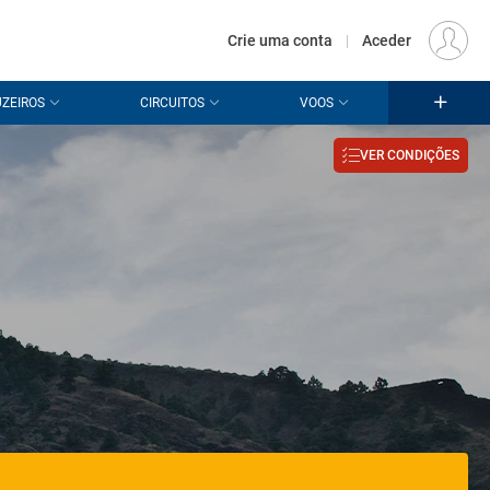
€
Origem
LISBOA (LIS)
PT
EUR
Crie uma conta
|
Aceder
ZEIROS
CIRCUITOS
VOOS
VER CONDIÇÕES