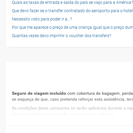
Quais as taxas de entrada e saída do país se viajo para a América?
Que devo fazer se o transfer contratado do aeroporto para o hotel
Necessito visto para poder ir a...?
Por que me aparece o preço de uma criança igual que o preço dum
Quantas vezes devo imprimir o voucher dos transfers?
Seguro de viagem incluído
com cobertura de bagagem, perda de
se esqueça de que, caso pretenda reforçar esta assistência, te
As condições desta campanha só serão aplicáveis durante a v
pelas condições de promoção anteriormente referidas.