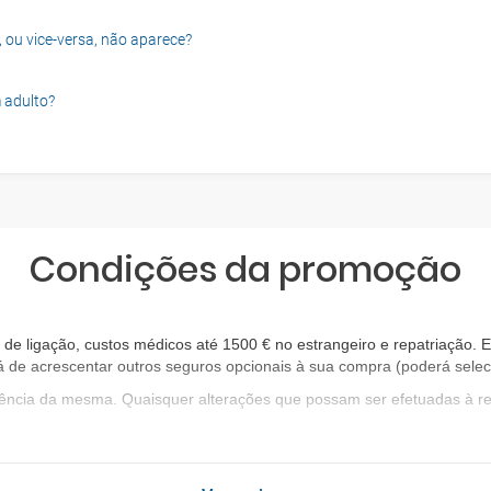
, ou vice-versa, não aparece?
 adulto?
Condições da promoção
 ligação, custos médicos até 1500 € no estrangeiro e repatriação. E
rá de acrescentar outros seguros opcionais à sua compra (poderá seleci
igência da mesma. Quaisquer alterações que possam ser efetuadas à 