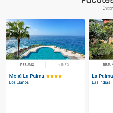
Pacotes
Encon
RESUMO
+ INFO
RESU
Meliá La Palma
La Palma
Los Llanos
Las Indias