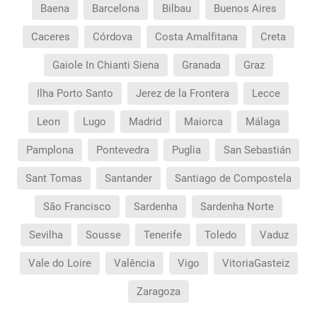
Baena
Barcelona
Bilbau
Buenos Aires
Caceres
Córdova
Costa Amalfitana
Creta
Gaiole In Chianti Siena
Granada
Graz
Ilha Porto Santo
Jerez de la Frontera
Lecce
Leon
Lugo
Madrid
Maiorca
Málaga
Pamplona
Pontevedra
Puglia
San Sebastián
Sant Tomas
Santander
Santiago de Compostela
São Francisco
Sardenha
Sardenha Norte
Sevilha
Sousse
Tenerife
Toledo
Vaduz
Vale do Loire
Valência
Vigo
VitoriaGasteiz
Zaragoza