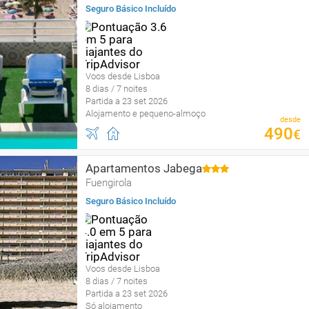
Seguro Básico Incluído
Voos desde Lisboa
8 dias / 7 noites
Partida a 23 set 2026
Alojamento e pequeno-almoço
desde
490
€
Apartamentos Jabega
Fuengirola
Seguro Básico Incluído
Voos desde Lisboa
8 dias / 7 noites
Partida a 23 set 2026
Só alojamento