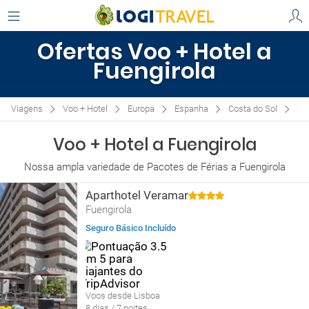
Ofertas Voo + Hotel a
Fuengirola
Viagens
Voo + Hotel
Europa
Espanha
Costa do Sol
Fu
Voo + Hotel a Fuengirola
Nossa ampla variedade de Pacotes de Férias a Fuengirola
Aparthotel Veramar
Fuengirola
Seguro Básico Incluído
Voos desde Lisboa
8 dias / 7 noites