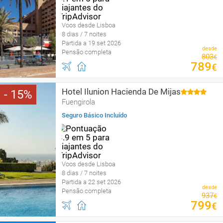
Voos desde Lisboa
8 dias / 7 noites
Partida a 19 set 2026
desde
Pensão completa
803
€
789
€
Hotel Ilunion Hacienda De Mijas
15
Fuengirola
Seguro Básico Incluído
Voos desde Lisboa
8 dias / 7 noites
Partida a 22 set 2026
desde
Pensão completa
937
€
799
€