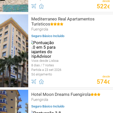
desde
522
€
Mediterraneo Real Apartamentos
Turísticos
Fuengirola
Seguro Básico Incluído
Voos desde Lisboa
8 dias / 7 noites
Partida a 23 set 2026
Só alojamento
desde
574
€
Hotel Moon Dreams Fuengirola
Fuengirola
Seguro Básico Incluído