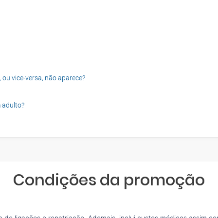
, ou vice-versa, não aparece?
 adulto?
Condições da promoção
de ligações e repatriação. Ademais, inclui custos médicos assim co