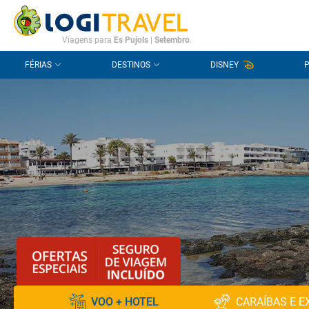
CONTACTO
PERGUNTAS FREQUENTES
Viagens para
Es Pujols
|
Setembro
.
FÉRIAS
DESTINOS
DISNEY
VOO + HOTEL
CARAÍBAS E E