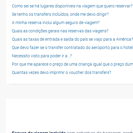
Como sei se há lugares disponíveis na viagem que quero reservar?
Se tenho os transfers incluídos, onde me devo dirigir?
A minha reserva inclui algum seguro de viagem?
Quais as condições gerais nas reservas das viagens?
Quais as taxas de entrada e saída do país se viajo para a América?
Que devo fazer se o transfer contratado do aeroporto para o hotel
Necessito visto para poder ir a...?
Por que me aparece o preço de uma criança igual que o preço dum
Quantas vezes devo imprimir o voucher dos transfers?
Seguro de viagem incluído
com cobertura de bagagem, perda 