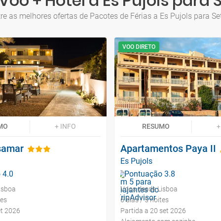
Voo + Hotel a Es Pujols para
re as melhores ofertas de Pacotes de Férias a Es Pujols para S
VOO DIRETO
MO
+ INFO
RESUMO
+
samar
Apartamentos Paya II
Es Pujols
isboa
Voos desde Lisboa
tes
6 dias / 5 noites
et 2026
Partida a 20 set 2026