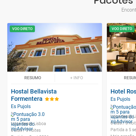
Pacotes 
Encont
VOO DIRETO
VOO DIRETO
RESUMO
+ INFO
RESU
Hostal Bellavista
Hotel Ro
Formentera
Es Pujols
Es Pujols
Voos desde L
6 dias / 5 noi
Voos desde Lisboa
Partida a 5 s
6 dias / 5 noites