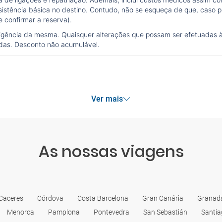
sistência básica no destino. Contudo, não se esqueça de que, caso pr
 confirmar a reserva).
vigência da mesma. Quaisquer alterações que possam ser efetuadas 
idas. Desconto não acumulável.
Ver mais
As nossas viagens
Caceres
Córdova
Costa Barcelona
Gran Canária
Granad
Menorca
Pamplona
Pontevedra
San Sebastián
Santia