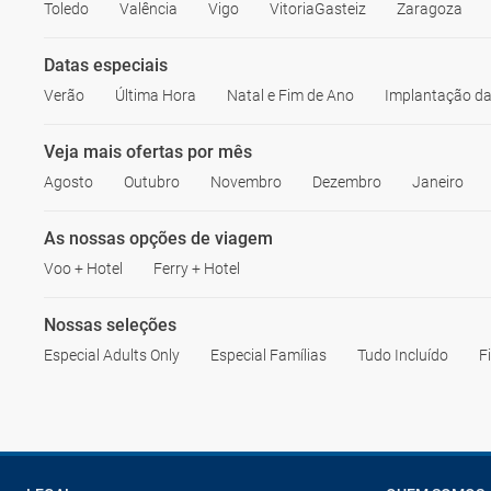
Toledo
Valência
Vigo
VitoriaGasteiz
Zaragoza
Datas especiais
Verão
Última Hora
Natal e Fim de Ano
Implantação da
Veja mais ofertas por mês
Agosto
Outubro
Novembro
Dezembro
Janeiro
As nossas opções de viagem
Voo + Hotel
Ferry + Hotel
Nossas seleções
Especial Adults Only
Especial Famílias
Tudo Incluído
F