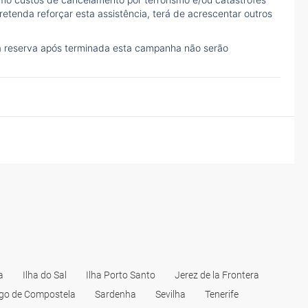
etenda reforçar esta assistência, terá de acrescentar outros
à reserva após terminada esta campanha não serão
a
Ilha do Sal
Ilha Porto Santo
Jerez de la Frontera
go de Compostela
Sardenha
Sevilha
Tenerife