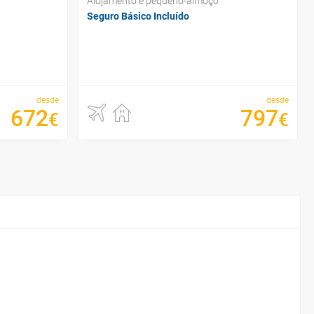
Alojamento e pequeno-almoço
Seguro Básico Incluído
desde
desde
672
797
€
€