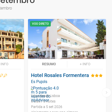
 Setembro
etembro
VOO DIRETO
 INFO
RESUMO
+ INFO
Hotel Rosales Formentera
Es Pujols
Voos desde Lisboa
6 dias / 5 noites
Partida a 5 set 2026