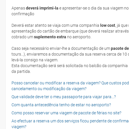
Apenas
deverá imprimi-la
e apresentar-se o dia da sua viagem no
confirmação
Deverá estar atento se viaja com uma companhia
low cost
, já qu
apresentação do cartão de embarque (que deverá realizar através
cobrado um
suplemento extra
no aeroporto.
Caso seja necessário enviar-lhe a documentação de um
pacote de
tours...), enviaremos a documentação da sua reserva cerca de 10 d
levá-la consigo na viagem.
Esta documentação será será solicitada no balcão da companhia aéreen ao realizar o check-in no dia
da partida.
Posso cancelar ou modificar a reserva da viagem? Que custos po
cancelamento ou modificação da viagem?
Que validade deve ter o meu passaporte para viajar para...?
Com quanta antecedência tenho de estar no aeroporto?
Como posso reservar uma viagem de pacote de férias no site?
Ao efectuar a reserva um dos serviços ficou pendente de confirma
viagem?