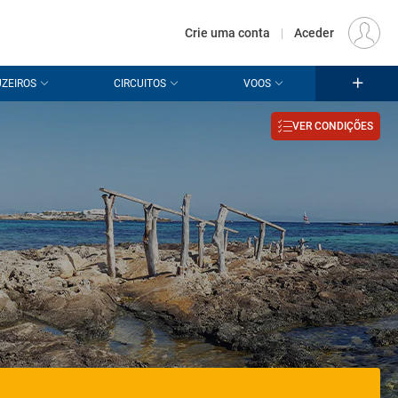
€
Origem
LISBOA (LIS)
PT
EUR
Crie uma conta
|
Aceder
ZEIROS
CIRCUITOS
VOOS
VER CONDIÇÕES