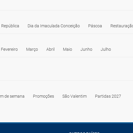
 República
Dia da Imaculada Conceição
Páscoa
Restauração
Fevereiro
Março
Abril
Maio
Junho
Julho
im de semana
Promoções
São Valentim
Partidas 2027