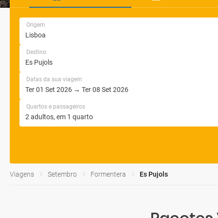
Origem
Destino
Datas da sua viagem
Quartos e passageiros
Viagens
Setembro
Formentera
Es Pujols