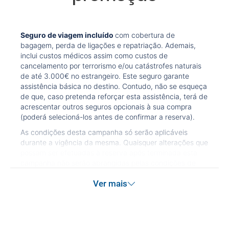
Seguro de viagem incluído
com cobertura de
bagagem, perda de ligações e repatriação. Ademais,
inclui custos médicos assim como custos de
cancelamento por terrorismo e/ou catástrofes naturais
de até 3.000€ no estrangeiro. Este seguro garante
assistência básica no destino. Contudo, não se esqueça
de que, caso pretenda reforçar esta assistência, terá de
acrescentar outros seguros opcionais à sua compra
(poderá selecioná-los antes de confirmar a reserva).
As condições desta campanha só serão aplicáveis
durante a vigência da mesma. Quaisquer alterações que
possam ser efetuadas à reserva após terminada esta
campanha não serão abrangidas pelas condições de
promoção anteriormente referidas. Desconto não
Ver mais
acumulável.