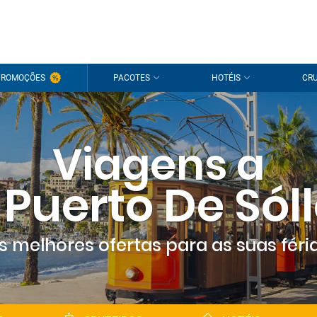
PROMOÇÕES
PACOTES
HOTÉIS
CRU
Viagens a
l Puerto De Sóll
s melhores ofertas para as suas féri