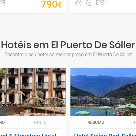
790
€
Hotéis em El Puerto De Sóller
Encontre o seu hotel ao melhor preço em El Puerto De Sóller
MO
+ INFO
RESUMO
+
land & Mountain Hotel
Hotel Salino Port Solle