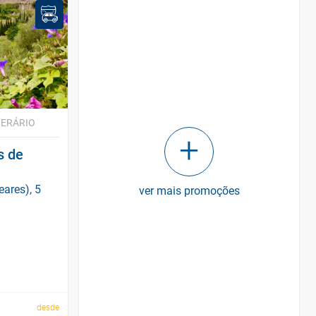
NERÁRIO
s de
eares), 5
ver mais promoções
desde