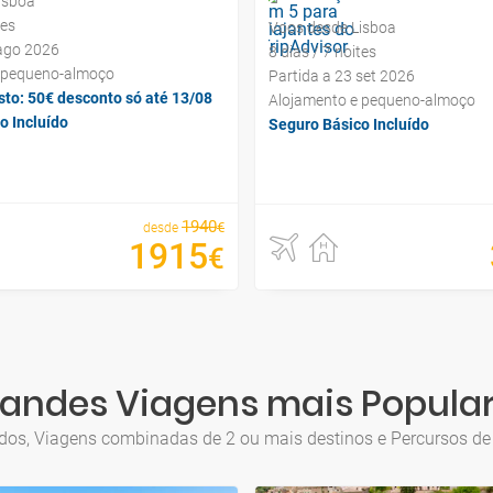
isboa
tes
Voos desde Lisboa
 ago 2026
8 dias / 7 noites
 pequeno-almoço
Partida a 23 set 2026
sto: 50€ desconto só até 13/08
Alojamento e pequeno-almoço
o Incluído
Seguro Básico Incluído
1940
€
desde
1915
€
andes Viagens mais Popula
luídos, Viagens combinadas de 2 ou mais destinos e Percursos d