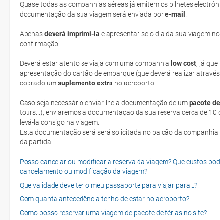
Quase todas as companhias aéreas já emitem os bilhetes electróni
documentação da sua viagem será enviada por
e-mail
.
Apenas
deverá imprimi-la
e apresentar-se o dia da sua viagem no
confirmação
Deverá estar atento se viaja com uma companhia
low cost
, já qu
apresentação do cartão de embarque (que deverá realizar através
cobrado um
suplemento extra
no aeroporto.
Caso seja necessário enviar-lhe a documentação de um
pacote de
tours...), enviaremos a documentação da sua reserva cerca de 10 d
levá-la consigo na viagem.
Esta documentação será será solicitada no balcão da companhia aéreen ao realizar o check-in no dia
da partida.
Posso cancelar ou modificar a reserva da viagem? Que custos po
cancelamento ou modificação da viagem?
Que validade deve ter o meu passaporte para viajar para...?
Com quanta antecedência tenho de estar no aeroporto?
Como posso reservar uma viagem de pacote de férias no site?