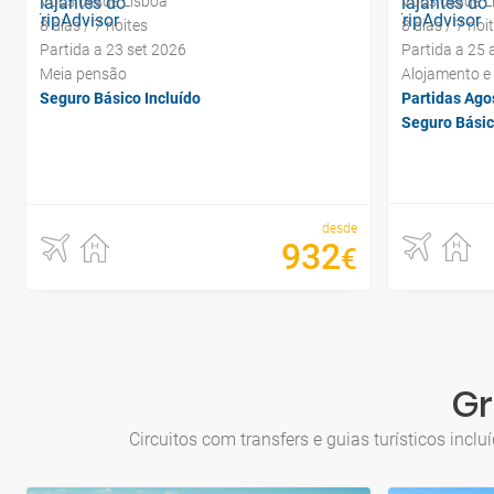
Voos desde Lisboa
Voos desde L
8 dias / 7 noites
8 dias / 7 noi
Partida a 23 set 2026
Partida a 25
Meia pensão
Alojamento e
Seguro Básico Incluído
Partidas Ago
Seguro Básic
desde
932
€
Gr
Circuitos com transfers e guias turísticos inc