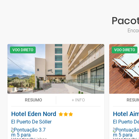
Pacot
Encon
VOO DIRETO
VOO DIRETO
RESUMO
+ INFO
RESU
Hotel Eden Nord
Hotel Ai
El Puerto De Sóller
El Puerto De