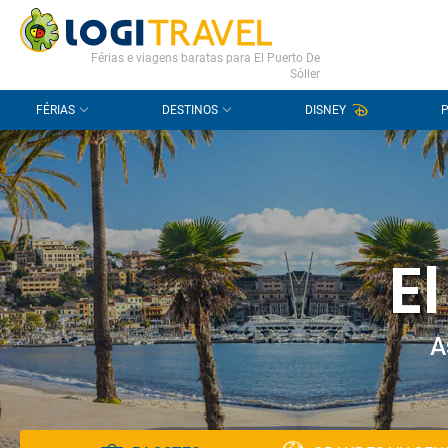
CONTACTO
PERGUNTAS FREQUENTES
Férias e viagens baratas para El Puerto De
Sóller
FÉRIAS
DESTINOS
DISNEY
E
A