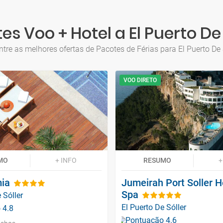
es Voo + Hotel a El Puerto De 
tre as melhores ofertas de Pacotes de Férias para El Puerto De 
VOO DIRETO
MO
+ INFO
RESUMO
+
mia
Jumeirah Port Soller H
Spa
 Sóller
El Puerto De Sóller