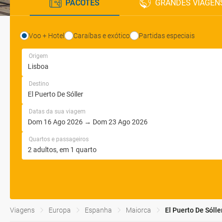
PACOTES
GRANDES VIAGEN
Voo + Hotel
Caraíbas e exótico
Partidas especiais
Origem
Destino
Datas da sua viagem
Quartos e passageiros
Viagens
Europa
Espanha
Maiorca
El Puerto De Sólle