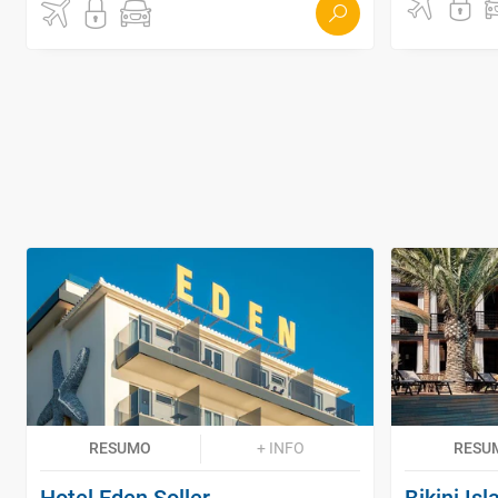
RESUMO
+ INFO
RESU
Hotel Eden Soller
Bikini Is