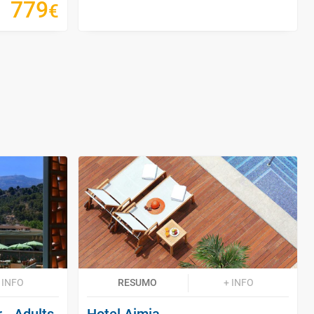
779
€
 INFO
RESUMO
+ INFO
r - Adults
Hotel Aimia