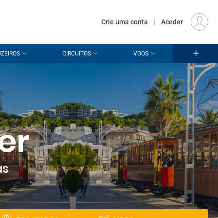
€
Origem
LISBOA (LIS)
PT
EUR
Crie uma conta
|
Aceder
ZEIROS
CIRCUITOS
VOOS
er
as