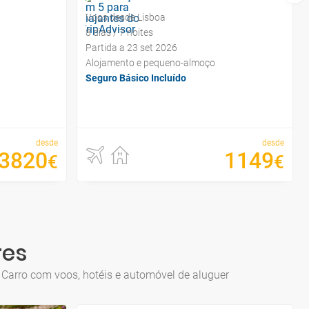
Voos desde Lisboa
8 dias / 7 noites
Partida a 23 set 2026
Alojamento e pequeno-almoço
Seguro Básico Incluído
desde
desde
3820
1149
€
€
res
e Carro com voos, hotéis e automóvel de aluguer