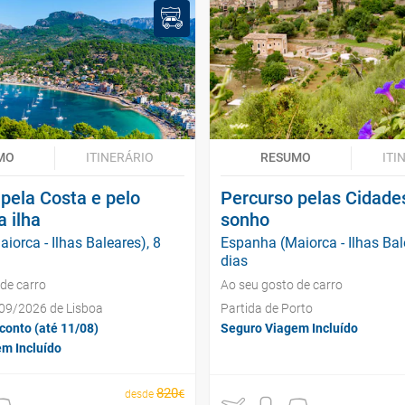
MO
ITINERÁRIO
RESUMO
ITI
pela Costa e pelo
Percurso pelas Cidade
a ilha
sonho
iorca - Ilhas Baleares), 8
Espanha (Maiorca - Ilhas Bal
dias
de carro
Ao seu gosto de carro
/09/2026 de Lisboa
Partida de Porto
conto (até 11/08)
Seguro Viagem Incluído
m Incluído
820
€
desde