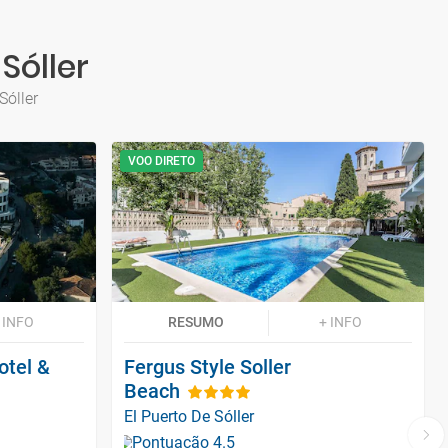
Sóller
Sóller
VOO DIRETO
 INFO
RESUMO
+ INFO
otel &
Fergus Style Soller
Beach
El Puerto De Sóller