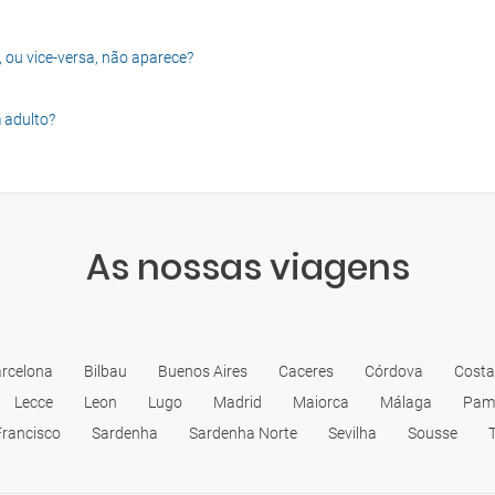
, ou vice-versa, não aparece?
 adulto?
As nossas viagens
rcelona
Bilbau
Buenos Aires
Caceres
Córdova
Costa
Lecce
Leon
Lugo
Madrid
Maiorca
Málaga
Pam
Francisco
Sardenha
Sardenha Norte
Sevilha
Sousse