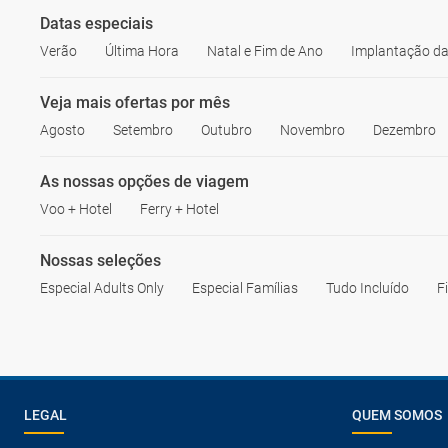
Datas especiais
Verão
Última Hora
Natal e Fim de Ano
Implantação da
Veja mais ofertas por mês
Agosto
Setembro
Outubro
Novembro
Dezembro
As nossas opções de viagem
Voo + Hotel
Ferry + Hotel
Nossas seleções
Especial Adults Only
Especial Famílias
Tudo Incluído
F
LEGAL
QUEM SOMOS