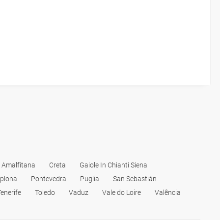
 Amalfitana
Creta
Gaiole In Chianti Siena
plona
Pontevedra
Puglia
San Sebastián
Tenerife
Toledo
Vaduz
Vale do Loire
Valência