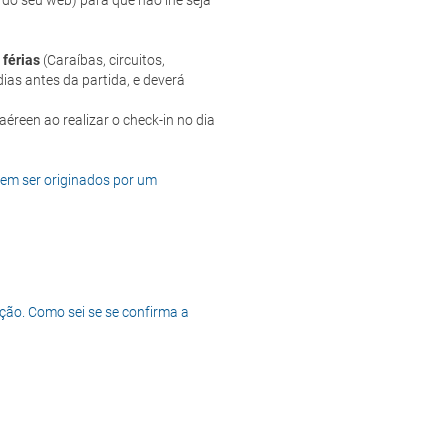
 do seu web) para que não lhe seja
 férias
(Caraíbas, circuitos,
ias antes da partida, e deverá
dem ser originados por um
ção. Como sei se se confirma a