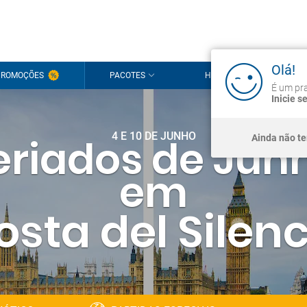
Olá!
PROMOÇÕES
PACOTES
HOTÉIS
CRU
É um pra
Inicie s
4 E 10 DE JUNHO
eriados de Jun
Ainda não t
em
osta del Silenc