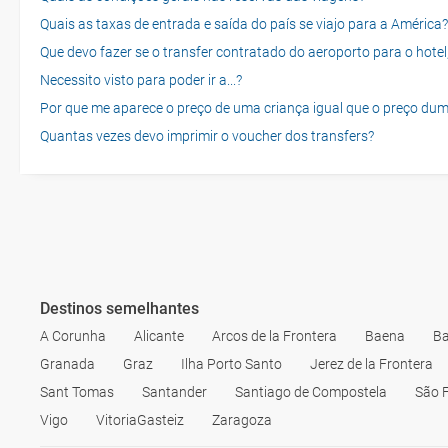
Quais as taxas de entrada e saída do país se viajo para a América?
Que devo fazer se o transfer contratado do aeroporto para o hotel
Necessito visto para poder ir a...?
Por que me aparece o preço de uma criança igual que o preço dum
Quantas vezes devo imprimir o voucher dos transfers?
Destinos semelhantes
A Corunha
Alicante
Arcos de la Frontera
Baena
Ba
Granada
Graz
Ilha Porto Santo
Jerez de la Frontera
Sant Tomas
Santander
Santiago de Compostela
São 
Vigo
VitoriaGasteiz
Zaragoza