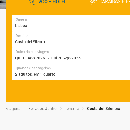
VOO + HOTEL
CARAÍBAS E E
Origem
Destino
Datas da sua viagem
Quartos e passageiros
Viagens
Feriados Junho
Tenerife
Costa del Silencio