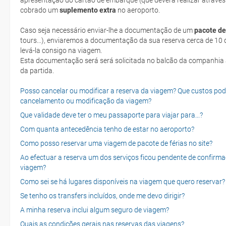
apresentação do cartão de embarque (que deverá realizar através
cobrado um
suplemento extra
no aeroporto.
Caso seja necessário enviar-lhe a documentação de um
pacote de
tours...), enviaremos a documentação da sua reserva cerca de 10 d
levá-la consigo na viagem.
Esta documentação será será solicitada no balcão da companhia aéreen ao realizar o check-in no dia
da partida.
Posso cancelar ou modificar a reserva da viagem? Que custos po
cancelamento ou modificação da viagem?
Que validade deve ter o meu passaporte para viajar para...?
Com quanta antecedência tenho de estar no aeroporto?
Como posso reservar uma viagem de pacote de férias no site?
Ao efectuar a reserva um dos serviços ficou pendente de confirma
viagem?
Como sei se há lugares disponíveis na viagem que quero reservar?
Se tenho os transfers incluídos, onde me devo dirigir?
A minha reserva inclui algum seguro de viagem?
Quais as condições gerais nas reservas das viagens?