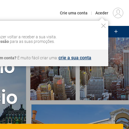
€
Origem
LISBOA (LIS)
PT
EUR
Crie uma conta
|
Aceder
ZEIROS
CIRCUITOS
VOOS
Iniciar sessão
zer voltar a receber a sua visita.
essão
para as suas promoções.
ho
crie a sua conta
em conta?
É muito fácil criar uma:
io