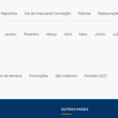
 República
Dia da Imaculada Conceição
Páscoa
Restauração
Janeiro
Fevereiro
Março
Abril
Maio
Junho
Jul
im de semana
Promoções
São Valentim
Partidas 2027
OUTROS PAÍSES