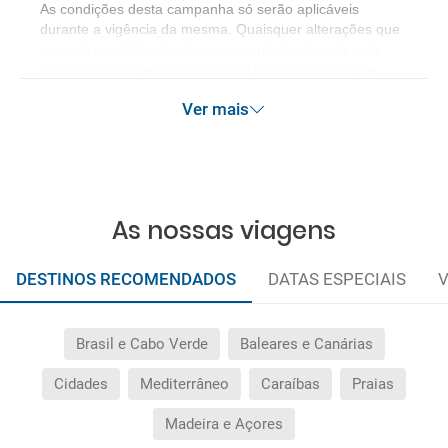
As condições desta campanha só serão aplicáveis
durante a vigência da mesma. Quaisquer alterações que
possam ser efetuadas à reserva após terminada esta
campanha não serão abrangidas pelas condições de
promoção anteriormente referidas. Desconto não
Ver mais
acumulável.
As nossas viagens
DESTINOS RECOMENDADOS
DATAS ESPECIAIS
V
Brasil e Cabo Verde
Baleares e Canárias
Cidades
Mediterrâneo
Caraíbas
Praias
Madeira e Açores