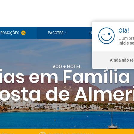
Olá!
PROMOÇÕES
PACOTES
HOTÉIS
CRU
É um pra
Inicie s
Ainda não t
VOO + HOTEL
ias em Famíli
osta de Almer