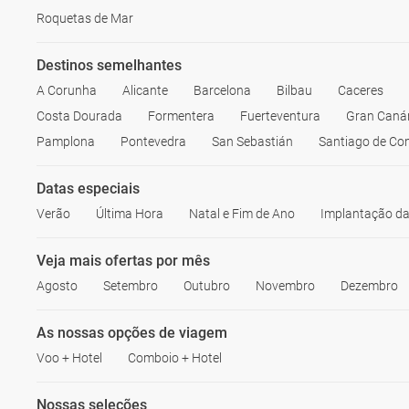
Roquetas de Mar
Destinos semelhantes
A Corunha
Alicante
Barcelona
Bilbau
Caceres
Costa Dourada
Formentera
Fuerteventura
Gran Caná
Pamplona
Pontevedra
San Sebastián
Santiago de Co
Datas especiais
Verão
Última Hora
Natal e Fim de Ano
Implantação da
Veja mais ofertas por mês
Agosto
Setembro
Outubro
Novembro
Dezembro
As nossas opções de viagem
Voo + Hotel
Comboio + Hotel
Nossas seleções