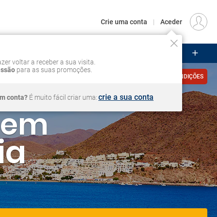
€
Origem
LISBOA (LIS)
PT
EUR
Crie uma conta
|
Aceder
ZEIROS
CIRCUITOS
VOOS
Iniciar sessão
zer voltar a receber a sua visita.
essão
para as suas promoções.
VER CONDIÇÕES
crie a sua conta
em conta?
É muito fácil criar uma:
a em
ia