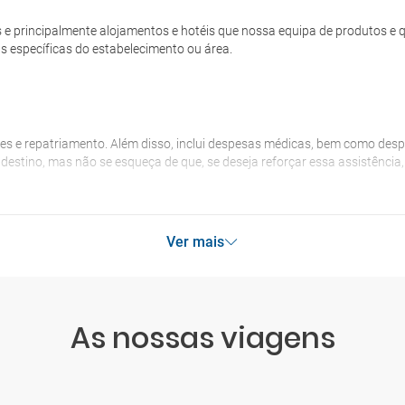
as e principalmente alojamentos e hotéis que nossa equipa de produtos 
s específicas do estabelecimento ou área.
es e repatriamento. Além disso, inclui despesas médicas, bem como desp
o destino, mas não se esqueça de que, se deseja reforçar essa assistênci
Ver mais
As nossas viagens