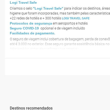
Logi Travel Safe
Criamos o selo
"Logi Travel Safe"
para indicar os destinos, áre
higiene que foram incorporadas, mas também pelas característica
+22 redes de hotéis e + 300 hotéis
LOGI TRAVEL SAFE
Protocolos de segurança
em aeroportos e hotéis
Seguro COVID-19
opcional
e de viagem incluído
Facilidades de pagamento.
O seguro de viagem inclui cobertura de bagagem, perda de conexõ
até € 3.000 no exterior. Esse seguro garante assistência básica n
selecioná-los antes de confirmar sua reserva).
Destinos recomendados