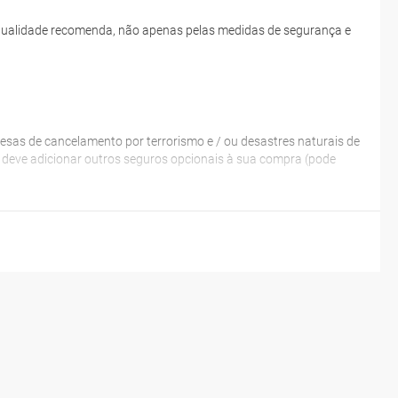
e qualidade recomenda, não apenas pelas medidas de segurança e
esas de cancelamento por terrorismo e / ou desastres naturais de
a, deve adicionar outros seguros opcionais à sua compra (pode