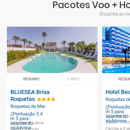
Pacotes Voo + Ho
Encontre as me
RESUMO
+ INFO
RESU
BLUESEA Brisa
Hotel Bes
Roquetas
Roquetas d
Roquetas de Mar
Voos desde L
8 dias / 7 noi
Voos desde Lisboa
Partida a 8 s
8 dias / 7 noites