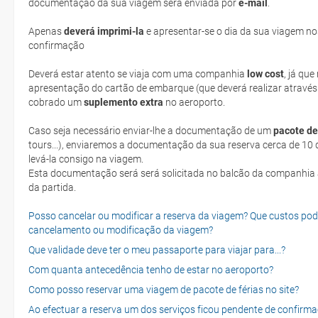
documentação da sua viagem será enviada por
e-mail
.
Apenas
deverá imprimi-la
e apresentar-se o dia da sua viagem no
confirmação
Deverá estar atento se viaja com uma companhia
low cost
, já qu
apresentação do cartão de embarque (que deverá realizar através
cobrado um
suplemento extra
no aeroporto.
Caso seja necessário enviar-lhe a documentação de um
pacote de
tours...), enviaremos a documentação da sua reserva cerca de 10 d
levá-la consigo na viagem.
Esta documentação será será solicitada no balcão da companhia aéreen ao realizar o check-in no dia
da partida.
Posso cancelar ou modificar a reserva da viagem? Que custos po
cancelamento ou modificação da viagem?
Que validade deve ter o meu passaporte para viajar para...?
Com quanta antecedência tenho de estar no aeroporto?
Como posso reservar uma viagem de pacote de férias no site?
Ao efectuar a reserva um dos serviços ficou pendente de confirma