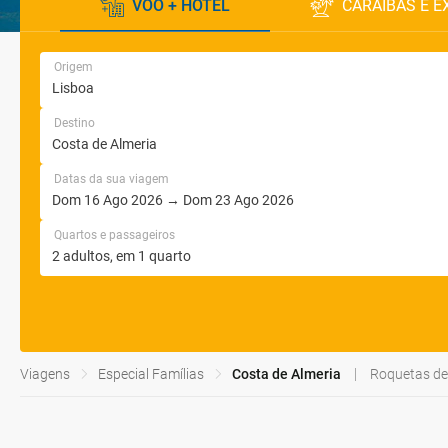
VOO + HOTEL
CARAÍBAS E E
Origem
Destino
Datas da sua viagem
Quartos e passageiros
Viagens
Especial Famílias
Costa de Almeria
Roquetas de