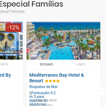
Especial Famílias
pecial Famílias
12
 INFO
RESUMO
+ INFO
ted By
Mediterraneo Bay Hotel &
Resort
Roquetas de Mar
Voos desde Lisboa
8 dias / 7 noites