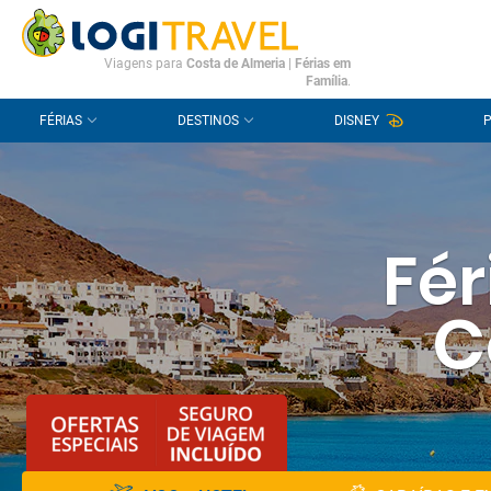
CONTACTO
PERGUNTAS FREQUENTES
Viagens para
Costa de Almeria
|
Férias em
Família
.
FÉRIAS
DESTINOS
DISNEY
Fér
C