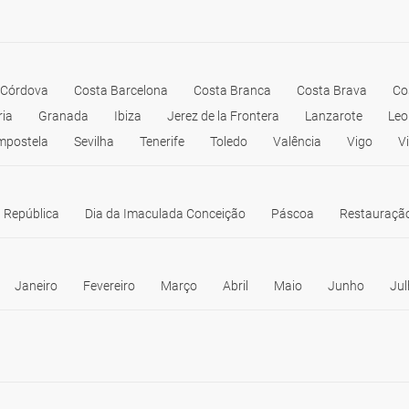
Córdova
Costa Barcelona
Costa Branca
Costa Brava
Co
ria
Granada
Ibiza
Jerez de la Frontera
Lanzarote
Leo
mpostela
Sevilha
Tenerife
Toledo
Valência
Vigo
V
 República
Dia da Imaculada Conceição
Páscoa
Restauração
Janeiro
Fevereiro
Março
Abril
Maio
Junho
Jul