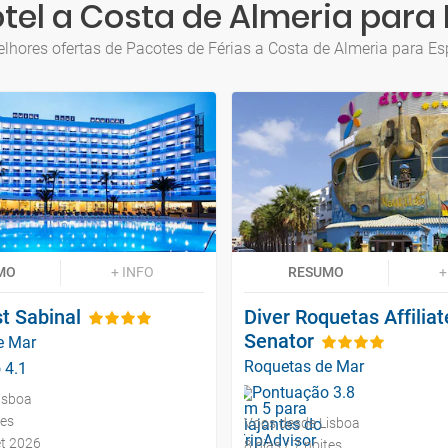
tel a Costa de Almeria para 
lhores ofertas de Pacotes de Férias a Costa de Almeria para Es
MO
+ INFO
RESUMO
+
t Sabinal
Diver Roquetas Affilia
Senator
e Mar
Roquetas de Mar
isboa
tes
Voos desde Lisboa
et 2026
8 dias / 7 noites