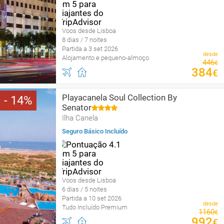
Voos desde Lisboa
8 dias / 7 noites
Partida a 3 set 2026
desde
Alojamento e pequeno-almoço
446
€
384
€
Playacanela Soul Collection By
14
Senator
Ilha Canela
Seguro Básico Incluído
Voos desde Lisboa
6 dias / 5 noites
Partida a 10 set 2026
desde
Tudo Incluído Premium
1160
€
992
€