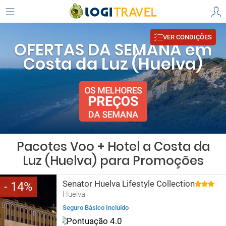
VER CONDIÇÕES
OFERTAS DA SEMANA em
Costa da Luz (Huelva)
Pacotes Voo + Hotel a Costa da
Luz (Huelva) para Promoções
Senator Huelva Lifestyle Collection
14
Huelva
Seguro Básico Incluído