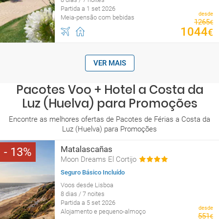
Partida a 1 set 2026
desde
Meia-pensão com bebidas
1265
€
1044
€
VER MAIS
Pacotes Voo + Hotel a Costa da
Luz (Huelva) para Promoções
Encontre as melhores ofertas de Pacotes de Férias a Costa da
Luz (Huelva) para Promoções
Matalascañas
13
Moon Dreams El Cortijo
Seguro Básico Incluído
Voos desde Lisboa
8 dias / 7 noites
Partida a 5 set 2026
desde
Alojamento e pequeno-almoço
551
€