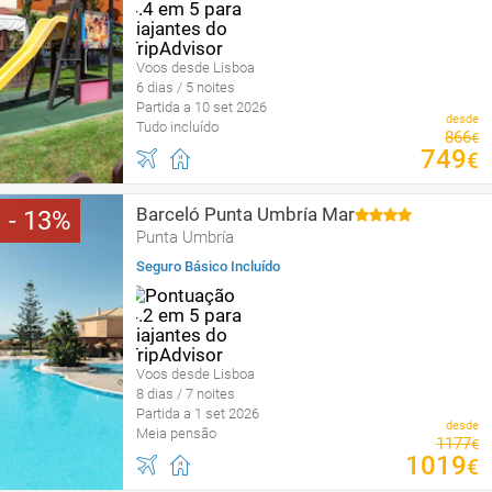
Voos desde Lisboa
6 dias / 5 noites
Partida a 10 set 2026
desde
Tudo incluído
866
€
749
€
Barceló Punta Umbría Mar
13
Punta Umbría
Seguro Básico Incluído
Voos desde Lisboa
8 dias / 7 noites
Partida a 1 set 2026
desde
Meia pensão
1177
€
1019
€