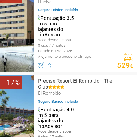
Huelva
Seguro Básico Incluído
Voos desde Lisboa
8 dias / 7 noites
Partida a 1 set 2026
desde
Alojamento e pequeno-almoço
617
€
529
€
Precise Resort El Rompido - The
17
Club
El Rompido
Seguro Básico Incluído
Voos desde Lisboa
8 dias / 7 noites