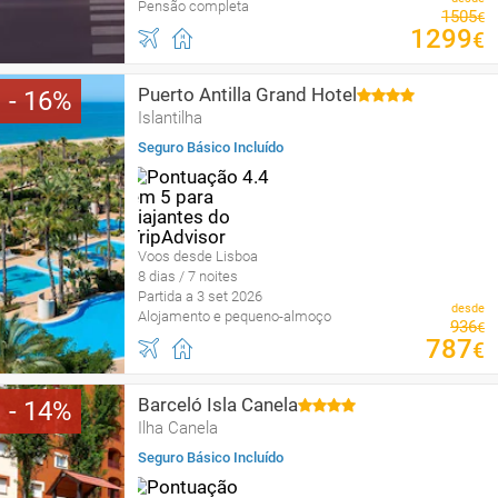
Pensão completa
1505
€
1299
€
Puerto Antilla Grand Hotel
16
Islantilha
Seguro Básico Incluído
Voos desde Lisboa
8 dias / 7 noites
Partida a 3 set 2026
desde
Alojamento e pequeno-almoço
936
€
787
€
Barceló Isla Canela
14
Ilha Canela
Seguro Básico Incluído