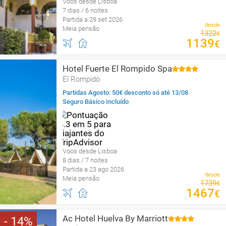
Voos desde Lisboa
7 dias / 6 noites
Partida a 29 set 2026
desde
Meia pensão
1322
€
1139
€
Hotel Fuerte El Rompido Spa
El Rompido
Partidas Agosto: 50€ desconto só até 13/08
Seguro Básico Incluído
Voos desde Lisboa
8 dias / 7 noites
Partida a 23 ago 2026
desde
Meia pensão
1739
€
1467
€
Ac Hotel Huelva By Marriott
14