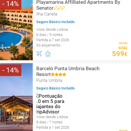
Playamarina Affilliated Apartments By
14
Senator
Ilha Canela
Seguro Básico Incluído
Voos desde Lisboa
6 dias / 5 noites
Partida a 7 set 2026
desde
Só alojamento
694
€
599
€
Barceló Punta Umbria Beach
14
Resort
Punta Umbría
Seguro Básico Incluído
Voos desde Lisboa
8 dias / 7 noites
Partida a 1 set 2026
desde