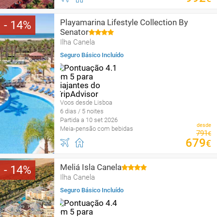
Playamarina Lifestyle Collection By
14
Senator
Ilha Canela
Seguro Básico Incluído
Voos desde Lisboa
6 dias / 5 noites
Partida a 10 set 2026
desde
Meia-pensão com bebidas
791
€
679
€
Meliá Isla Canela
14
Ilha Canela
Seguro Básico Incluído