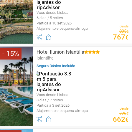
Voos desde Lisboa
6 dias / 5 noites
Partida a 10 set 2026
desde
Alojamento e pequeno-almoço
895
€
767
€
Hotel Ilunion Islantilla
15
Islantilha
Seguro Básico Incluído
Voos desde Lisboa
8 dias / 7 noites
Partida a 3 set 2026
desde
Alojamento e pequeno-almoço
776
€
662
€