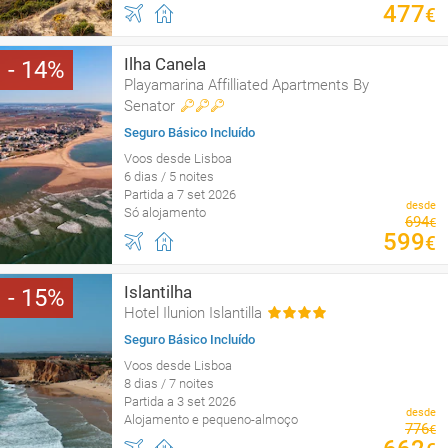
477
€
Ilha Canela
14
Playamarina Affilliated Apartments By
Senator
Seguro Básico Incluído
Voos desde Lisboa
6 dias / 5 noites
Partida a 7 set 2026
desde
Só alojamento
694
€
599
€
Islantilha
15
Hotel Ilunion Islantilla
Seguro Básico Incluído
Voos desde Lisboa
8 dias / 7 noites
Partida a 3 set 2026
desde
Alojamento e pequeno-almoço
776
€