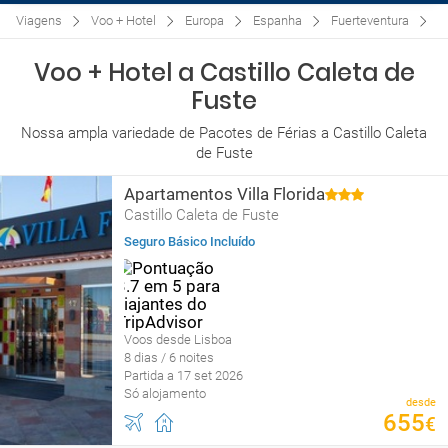
Viagens
Voo + Hotel
Europa
Espanha
Fuerteventura
C
Voo + Hotel a Castillo Caleta de
Fuste
Nossa ampla variedade de Pacotes de Férias a Castillo Caleta
de Fuste
Apartamentos Villa Florida
Castillo Caleta de Fuste
Seguro Básico Incluído
Voos desde Lisboa
8 dias / 6 noites
Partida a 17 set 2026
Só alojamento
desde
655
€