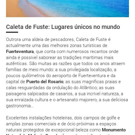
e-mail
Verão costuma ser seco e os invernos muitos suaves. Caleta
Organize a sua viagem
de Fuste é um destino turístico durante o ano inteiro. No
deverá imprimi-la
Verão, a temperatura máxima oscila entre os 25ºC e os 27ºC.
Como chegar
A sua posição de sotavento faz com que seja segura para que
low cost
as família com crianças se banhem no oceano Atlântico.
Caleta de Fuste: Lugares únicos no mundo
Onde alojar-se
Playas de
Dunas de
La Concha (I
Cuidado com o sol do meio-dia! Nos meses de Verão, não
Corralejo
Corralejo
de Lobos)
suplemento extra
Outrora uma aldeia de pescadores, Caleta de Fuste é
se esqueça de aplicar protector solar com factor de
Assistência sanitária
actualmente uma das melhores zonas turísticas de
protecção alto
pacote de
Fuerteventura
, que conta com numerosos recantos onde
férias
Se procura umas férias sossegadas, tenha em conta que
ainda é possível saborear as tradições marítimas mais
o período de 15 de Setembro a finais de Outubro é o mais
autênticas. São muitas as razões que todos os anos atraem
tranquilo para viajar a Caleta de Fuste
famílias de meio mundo: a sua privilegiada localização, a
Em Fuerteventura o clima é muito suave e temperado.
poucos quilómetros do aeroporto de Fuerteventura e da
Não há temporadas de frio intenso nem de calor
capital de
Puerto del Rosario
; as suas magníficas praias e
asfixiante
Posso cancelar ou modificar a reserva da viagem?
calas resguardadas da ondulação do Atlântico; as suas
paisagens salpicados de casarios, a sua incrível natureza, a
Que custos podem ser originados por um
JAN
FEV
MAR
ABR
sua enraizada cultura e o artesanato majorero, a sua deliciosa
cancelamento ou modificação da viagem?
gastronomia…
20.2 °C
20.6 °C
21.6 °C
22.3 °C
2
Que validade deve ter o meu passaporte para viajar
Excelentes instalações hoteleiras, dois campos de golfe e
14.2 °C
14.4 °C
14.8 °C
15.3 °C
para...?
amplas zonas comerciais e de ócio próximas a espaços
naturais protegidos de excepcional beleza como
Monumento