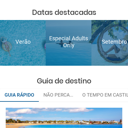
Datas destacadas
Especial Adults
Verão
Setembro
Only
Guia de destino
GUIA RÁPIDO
NÃO PERCA...
O TEMPO EM CASTIL
Fuerteventura, terra de lendas e história
Devido à sua localização perto do norte de África, Caleta de
Itinerário pelas melhores praias da Ilha
Fuste caracteriza-se por ter um clima cálido do deserto. O