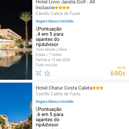
Hotel Livvo Jandía Golf - All
Inclusive
Castillo Caleta de Fuste
Seguro Básico Incluído
Voos desde Lisboa
8 dias / 7 noites
Partida a 15 set 2026
Tudo incluído
desde
690
€
Hotel Chatur Costa Caleta
Castillo Caleta de Fuste
Seguro Básico Incluído