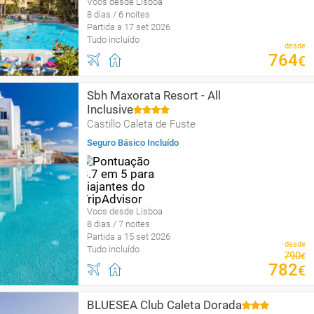
Voos desde Lisboa
8 dias / 6 noites
Partida a 17 set 2026
Tudo incluído
desde
764
€
Sbh Maxorata Resort - All
Inclusive
Castillo Caleta de Fuste
Seguro Básico Incluído
Voos desde Lisboa
8 dias / 7 noites
Partida a 15 set 2026
desde
Tudo incluído
790
€
782
€
BLUESEA Club Caleta Dorada