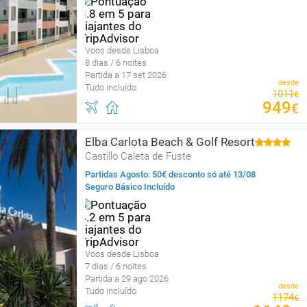
Voos desde Lisboa
8 dias / 6 noites
Partida a 17 set 2026
desde
Tudo incluído
1011
€
949
€
Elba Carlota Beach & Golf Resort
Castillo Caleta de Fuste
Partidas Agosto: 50€ desconto só até 13/08
Seguro Básico Incluído
Voos desde Lisboa
7 dias / 6 noites
Partida a 29 ago 2026
desde
Tudo incluído
1174
€