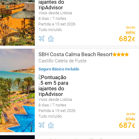
Voos desde Lisboa
8 dias / 7 noites
Partida a 15 set 2026
desde
Tudo incluído
689
€
682
€
SBH Costa Calma Beach Resort
Castillo Caleta de Fuste
Seguro Básico Incluído
Voos desde Lisboa
8 dias / 7 noites
Partida a 15 set 2026
desde
Tudo incluído
694
€
687
€