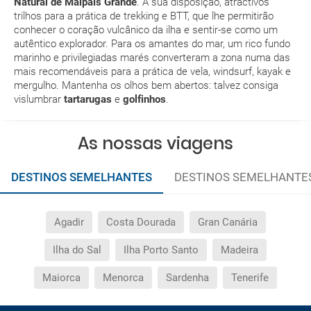
Natural de Malpaís Grande
. À sua disposição, atractivos
Com quanta antecedência tenho de estar no
trilhos para a prática de trekking e BTT, que lhe permitirão
aeroporto?
conhecer o coração vulcânico da ilha e sentir-se como um
autêntico explorador. Para os amantes do mar, um rico fundo
marinho e privilegiadas marés converteram a zona numa das
Como posso reservar uma viagem de pacote de
mais recomendáveis para a prática de vela, windsurf, kayak e
férias no site?
mergulho. Mantenha os olhos bem abertos: talvez consiga
vislumbrar
tartarugas
e
golfinhos
.
Ao efectuar a reserva um dos serviços ficou
pendente de confirmação. Como sei se se confirma
As nossas viagens
a viagem?
DESTINOS SEMELHANTES
DESTINOS SEMELHANTE
Como sei se há lugares disponíveis na viagem que
quero reservar?
Agadir
Costa Dourada
Gran Canária
Se tenho os transfers incluídos, onde me devo
dirigir?
Ilha do Sal
Ilha Porto Santo
Madeira
Maiorca
Menorca
Sardenha
Tenerife
A minha reserva inclui algum seguro de viagem?