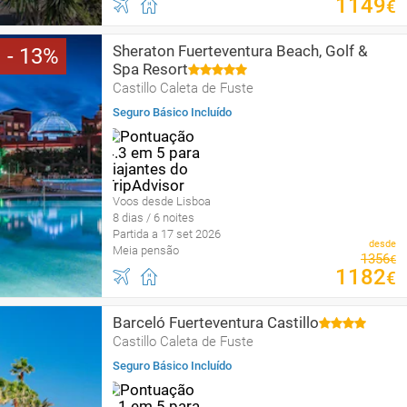
1149
€
Sheraton Fuerteventura Beach, Golf &
13
Spa Resort
Castillo Caleta de Fuste
Seguro Básico Incluído
Voos desde Lisboa
8 dias / 6 noites
Partida a 17 set 2026
desde
Meia pensão
1356
€
1182
€
Barceló Fuerteventura Castillo
Castillo Caleta de Fuste
Seguro Básico Incluído