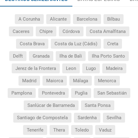
A Corunha
Alicante
Barcelona
Bilbau
Caceres
Chipre
Córdova
Costa Amalfitana
Costa Brava
Costa da Luz (Cádis)
Creta
Delft
Granada
Ilha de Bali
Ilha Porto Santo
Jerez de la Frontera
Leon
Lugo
Madeira
Madrid
Maiorca
Málaga
Menorca
Pamplona
Pontevedra
Puglia
San Sebastián
Sanlúcar de Barrameda
Santa Ponsa
Santiago de Compostela
Sardenha
Sevilha
Tenerife
Thera
Toledo
Vaduz