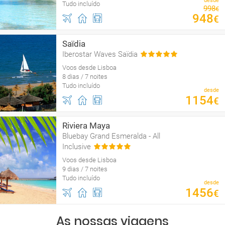
desde
Tudo incluído
998
€
948
€
Saïdia
Iberostar Waves Saïdia
Voos desde Lisboa
8 dias / 7 noites
Tudo incluído
desde
1154
€
Riviera Maya
Bluebay Grand Esmeralda - All
Inclusive
Voos desde Lisboa
9 dias / 7 noites
Tudo incluído
desde
1456
€
As nossas viagens