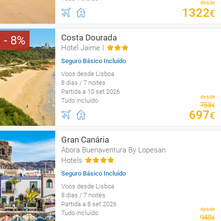
desde
1322
€
Costa Dourada
8
Hotel Jaime I
Seguro Básico Incluído
Voos desde Lisboa
8 dias / 7 noites
Partida a 10 set 2026
desde
Tudo incluído
758
€
697
€
Gran Canária
Abora Buenaventura By Lopesan
Hotels
Seguro Básico Incluído
Voos desde Lisboa
8 dias / 7 noites
Partida a 8 set 2026
desde
Tudo incluído
948
€