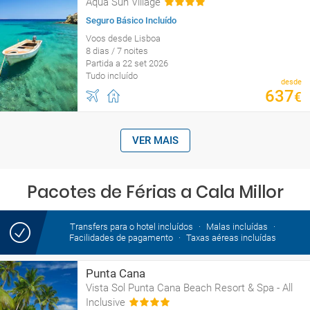
Aqua Sun Village
Seguro Básico Incluído
Voos desde Lisboa
8 dias / 7 noites
Partida a 22 set 2026
Tudo incluído
desde
637
€
VER MAIS
Pacotes de Férias a Cala Millor
Transfers para o hotel incluídos
Malas incluídas
Facilidades de pagamento
Taxas aéreas incluídas
Punta Cana
Vista Sol Punta Cana Beach Resort & Spa - All
Inclusive