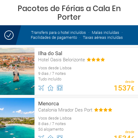
Pacotes de Férias a Cala En
Porter
Transfers para o hotel incluídos
Malas incluídas
Facilidades de pagamento
Taxas aéreas incluídas
Ilha do Sal
Hotel Oasis Belorizonte
Voos desde Lisboa
9 dias / 7 noites
Tudo incluído
desde
1537
€
Menorca
Catalonia Mirador Des Port
Voos desde Lisboa
8 dias / 7 noites
Só alojamento
desde