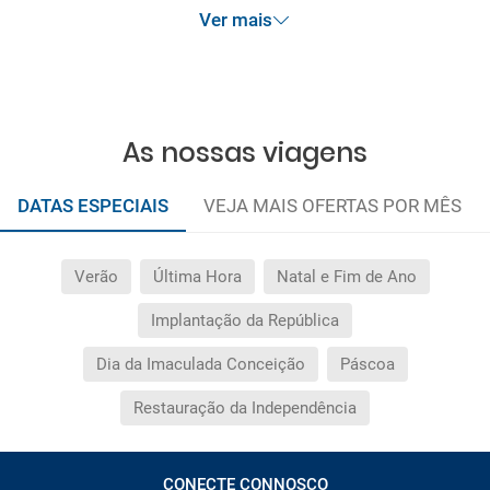
após terminada esta campanha não serão
Ver mais
abrangidas pelas condições de promoção
anteriormente referidas. Desconto não acumulável.
As nossas viagens
DATAS ESPECIAIS
VEJA MAIS OFERTAS POR MÊS
Verão
Última Hora
Natal e Fim de Ano
Implantação da República
Dia da Imaculada Conceição
Páscoa
Restauração da Independência
CONECTE CONNOSCO